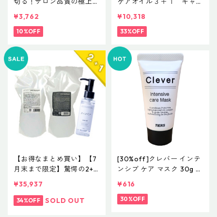
切る！サロン品質の極上ク
ケアオイル３＋１ キャン
ール体験「フーチェ プレ
ペーン 今だけまとめ買
¥3,762
¥10,318
ミアムAR クールシャンプ
い 4個セット
ー 300ml」
10%OFF
33%OFF
【お得なまとめ買い】【7
[30%off]クレバー インテ
月末まで限定】驚愕の2+1
ンシブ ケア マスク 30g 希
企画！#イマヘア 贅沢コン
望小売価格 ¥800 (税
¥35,937
¥616
プリートセット 「今の髪
抜)
が、一番好きになる。」
30%OFF
SOLD OUT
34%OFF