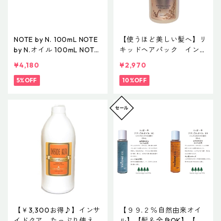
NOTE by N. 100mL NOTE
【使うほど美しい髪へ】リ
by N.オイル 100mL NOTE
キッドヘアパック インサ
by N. STYLING OIL ノート
イドクア
¥4,180
¥2,970
バイ エヌドット スタイリ
ングオイル
5%OFF
10%OFF
【￥3,300お得♪】インサ
【９９.２％自然由来オイ
イドクア たっぷり使える
ル】【髪＆全身OK】【濡