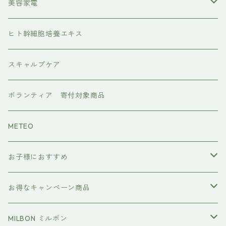
レブリン酸ケア
アイラッシュ
美容家電
水素トリートメント
ヘアアイロン
ヒト幹細胞培養エキス
マグネット
プレックスケア
ドライヤー
スキャルプケア
ワンダム
CMCケア
ボランティア 寄付対象商品
METEO
お子様におすすめ
イクエイブ キッズ プリンセス
お得なキャンペーン商品
おすすめセット
MILBON ミルボン