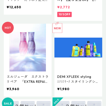
1000ml（1L）お得な大容
れ髪におすすめ】【コスパ
¥12,650
¥2,772
量サイズ：12,650円（税
最強】ティオーネ ナチュ
込）（フォーマー容器に入
ラルオイル 80mL
10%OFF
った便利な100mlボトル：
3,300円をプレゼント）
エルジューダ エクストラ
DEMI XFLEEK styling
リペア 「EXTRA REPAIR
ｴｸｽﾌﾘｰｸ スタイリングシリ
SERUM」＆「EXTRA REPA
ーズ
¥3,960
¥1,980
IR MILKY SERUM」