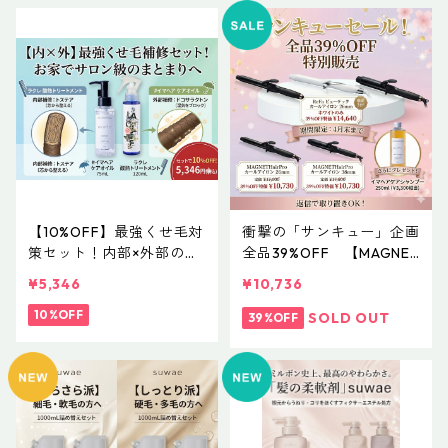
【10%OFF】最強くせ毛対
衝撃の「サンキュー」企画
策セット！内部×外部のW
全品39%OFF 【MAGNET
補修（ラクレ酸熱トリート
HairPro CURL IRON】（マ
¥5,346
¥10,736
メント＆#イマヘア ケアオ
グネットヘアプロ カール
イル）
10%OFF
アイロン）
SOLD OUT
39%OFF