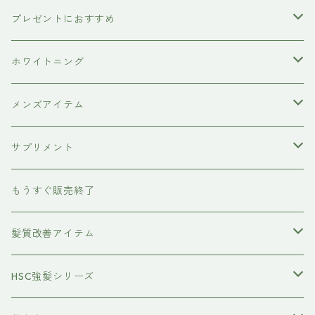
ETORAS
洗顔料
犬用シャンプー
プレゼントにおすすめ
hairU
炭酸洗顔フォーム
ペット用ブラシ
男性にプレゼント
ホワイトニング
XFLEEK エクスフリーク
サプリメント
女性にプレゼント
歯磨き粉
メンズアイテム
ボディケア
サプリメント
除毛クリーム
育毛ケア
犬用
もうすぐ販売終了
養毛剤
フェイスケア
髪質改善アイテム
トステアケア
HSC強髪シリーズ