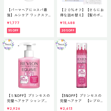
【パーマヘアにコスパ最
【２０％オフ】【さらにお
強】ルシケア ワックスフ
得な詰め替え】【髪のボリ
ォームW 240g
ュームアップコンビ】イマ
¥1,777
¥15,488
ヘアケアシャンプー８００
5%OFF
ml＆インサイドクア１０
20%OFF
００ml
【５%OFF】プリンセスの
【5%OFF】プリンセスの
完璧ヘアケア シャンプ
完璧ヘアケア 【レブロン
ー 【レブロン プロフェ
プロフェッショナル イク
¥2,926
¥2,613