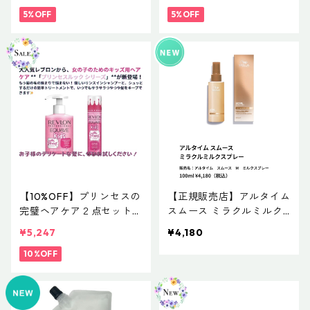
ッショナル イクエイブ キ
エイブ キッズ プリンセス
ッズ プリンセスルック コ
5%OFF
ルックディタングリング
5%OFF
ンディショニングシャンプ
コンディショナー】
ー】
【10%OFF】プリンセスの
【正規販売店】アルタイム
完璧ヘアケア２点セット
スムース ミラクルミルク
【レブロン プロフェッシ
スプレー （販売名：アル
¥5,247
¥4,180
ョナル イクエイブ キッズ
タイム スムース M ミ
プリンセスルック コンデ
10%OFF
ルクスプレー） 100ml
ィショニングシャンプー&
￥4,180（税込）
ディタングリング コンデ
ィショナー】