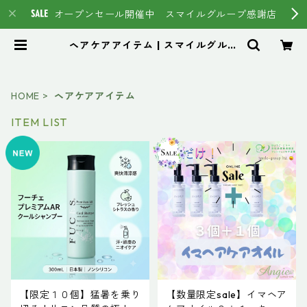
オープンセール開催中 スマイルグループ感謝店
ヘアケアアイテム | スマイルグルー
プ通販ページ #イマヘア HSC強
髪 トステア
HOME
ヘアケアアイテム
ITEM LIST
【限定１０個】猛暑を乗り
【数量限定sale】イマヘア