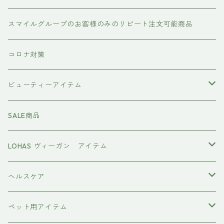
#イマヘア
トリートメント ヘアマスク（インバス）
あおつぶ
スマイルグループのお客様のみのリピート注文可能商品
the u （bihatsu）
流さないトリートメント（アウトバス）
コロナ対策
スマイルシャンプー
#イマヘア
ビューティーアイテム
ファーストモアシリーズ
頭皮ケアアイテム
MTG REFA
SALE商品
ハホニコ レブリ レブリン酸ケア
強髪
スタイリング剤
ヤーマン YAMAN
LOHAS ヴィーガン アイテム
カラーシャンプー
ダークニル
N .（エヌドット）
塩基性カラー剤
美容液
ヴィーガン認証
ヘルスケア
インプライム
クロマID
オールインワンジェル
ボディソープ
エイジングケア
ペット用アイテム