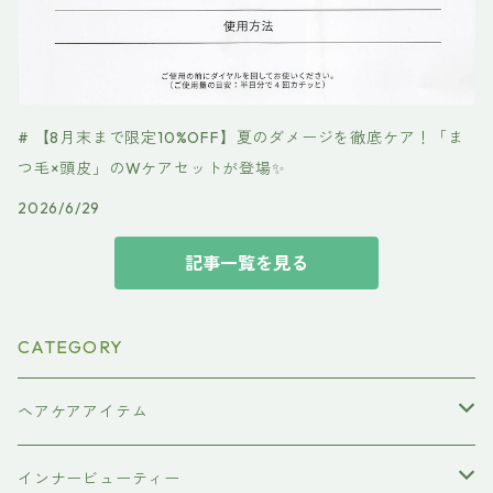
# 【8月末まで限定10%OFF】夏のダメージを徹底ケア！「ま
つ毛×頭皮」のWケアセットが登場✨
2026/6/29
記事一覧を見る
CATEGORY
ヘアケアアイテム
シャンプー
インナービューティー