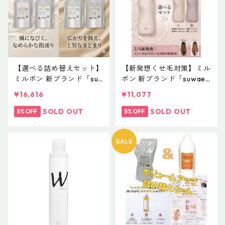
【選べる詰め替えセット】
【新発想くせ毛対策】ミル
ミルボン 新ブランド「su
ボン 新ブランド「suwae
wae（スワエ）」｜リラク
（スワエ）」ボトルサイズ
¥16,616
¥11,077
シングシャンプー 1000m
選べるセット｜リラクシン
L ￥7,590＋ トリートメン
グシャンプー 500mL ＋
SOLD OUT
SOLD OUT
5%OFF
5%OFF
ト 1000g￥9,900（髪の
トリートメント 500g（髪
柔軟剤／うねりケア）
の柔軟剤／うねりケア）