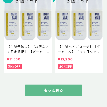
【白髪予防に】【お得な３
【白髪へアプローチ】【ダ
ヶ月定期便】 【ダークニ
ークニル】【３ヶ月セッ
ル配合】グレイレス ヘア
ト】グレイレス ヘア＆ス
¥11,550
¥13,200
＆スキャルプ コンセント
キャルプ コンセントレイ
レイト(頭皮養毛料) NET 1
30%OFF
ト(頭皮養毛料) NET 100m
20%OFF
00mL ¥5,500(税込)❌３
L ¥5,500(税込)
個 ３ヶ月セット♪
もっと見る