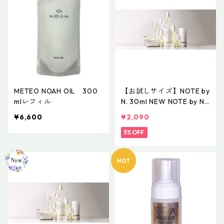
METEO NOAH OIL 300
【お試しサイズ】NOTE by
mlレフィル
N. 30ml NEW NOTE by N.
オイル 30mL NOTE by N.
¥6,600
¥2,090
STYLING OIL ノート バイ
エヌドット スタイリング
5%OFF
オイル