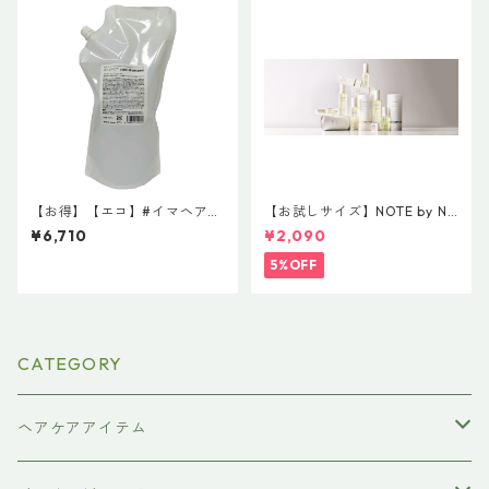
【お得】【エコ】#イマヘアケ
【お試しサイズ】NOTE by N.
アシャンプー 800mL レフィ
30ml NEW NOTE by N.オイル
¥6,710
¥2,090
ル
30mL NOTE by N. STYLING
OIL ノート バイ エヌドット ス
5%OFF
タイリングオイル
CATEGORY
ヘアケアアイテム