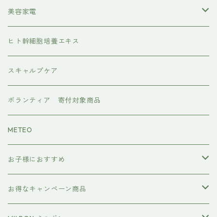
レブリン酸ケア
アイラッシュ
美容家電
水素トリートメント
ヘアアイロン
ヒト幹細胞培養エキス
マグネット
プレックスケア
ドライヤー
スキャルプケア
ワンダム
CMCケア
ボランティア 寄付対象商品
METEO
お子様におすすめ
イクエイブ キッズ プリンセス
お得なキャンペーン商品