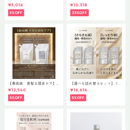
AS【Effortless Line】レアバ
アオイル３＋１ キャンペー
¥5,016
¥10,318
ーム＆グレイズオイルセット
ン 今だけまとめ買い 4個セ
ット
5%OFF
33%OFF
【最高級 美髪＆頭皮ケア】
【選べる詰め替えセット】ミ
＃イマヘアプレミアムshampo
ルボン 新ブランド「suwae
¥12,540
¥16,616
o＆treatment【ヒト幹細胞細
（スワエ）」｜リラクシング
胞エキス】【トステア配合】
シャンプー 1000mL ￥7,590
5%OFF
5%OFF
＋ トリートメント 1000g￥9,
900（髪の柔軟剤／うねりケ
ア）