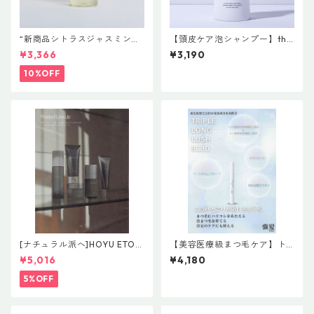
“新商品シトラスジャスミン入
【頭皮ケア泡シャンプー】the
荷” N. ポリッシュオイル NE
U（ザ ユー）/ BIHATSU the U
¥3,366
¥3,190
T.150ml 定価3400円（税込37
001 ヘアウォッシュ 400mL
40円）
10%OFF
[ナチュラル派へ]HOYU ETOR
【美容医療級まつ毛ケア】ト
AS【Effortless Line】レアバ
リプルロングラッシュ SC30
¥5,016
¥4,180
ーム＆グレイズオイルセット
再生医療で注目の美容成分を
高配合 TRIPLE LONG LUSH
5%OFF
SC30