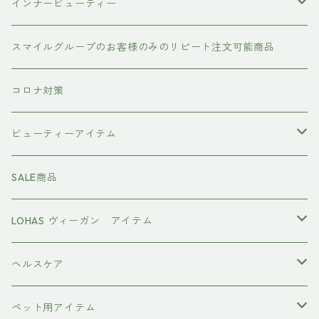
シャンプー
インナービューティー
#イマヘア
トリートメント ヘアマスク（インバス）
あおつぶ
スマイルグループのお客様のみのリピート注文可能商品
the u （bihatsu）
流さないトリートメント（アウトバス）
コロナ対策
スマイルシャンプー
#イマヘア
ビューティーアイテム
ファーストモアシリーズ
頭皮ケアアイテム
MTG REFA
SALE商品
ハホニコ レブリ レブリン酸ケア
強髪
スタイリング剤
ヤーマン YAMAN
LOHAS ヴィーガン アイテム
カラーシャンプー
ダークニル
N .（エヌドット）
塩基性カラー剤
美容液
ヴィーガン認証
ヘルスケア
インプライム
クロマID
オールインワンジェル
ボディソープ
エイジングケア
ペット用アイテム