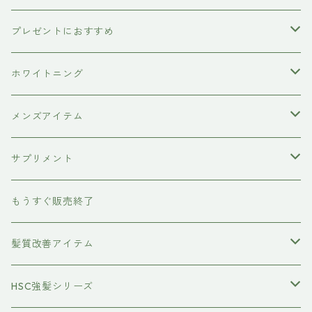
ETORAS
洗顔料
犬用シャンプー
プレゼントにおすすめ
hairU
炭酸洗顔フォーム
ペット用ブラシ
男性にプレゼント
ホワイトニング
XFLEEK エクスフリーク
サプリメント
女性にプレゼント
歯磨き粉
メンズアイテム
ボディケア
サプリメント
除毛クリーム
育毛ケア
犬用
もうすぐ販売終了
養毛剤
フェイスケア
髪質改善アイテム
トステアケア
HSC強髪シリーズ