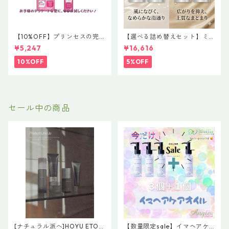
【10%OFF】プリンセスの完
【選べる詰め替えセット】ミ
璧ヘアケア２点セット 【レ
ルボン 新ブランド「suwae
¥5,247
¥16,616
ブロン プロフェッショナル イ
（スワエ）」｜リラクシング
クエイブ キッズ プリンセスル
シャンプー 1000mL ￥7,590
10%OFF
5%OFF
ック コンディショニングシャ
＋ トリートメント 1000g￥9,
ンプー&ディタングリング コ
900（髪の柔軟剤／うねりケ
ンディショナー】
ア）
セール中の商品
[ナチュラル派へ]HOYU ETOR
【数量限定sale】イマヘアケ