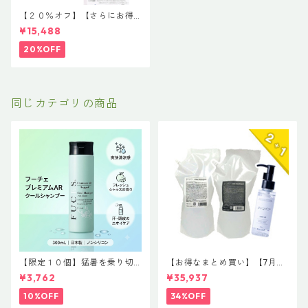
【２０％オフ】【さらにお得
な詰め替え】【髪のボリュー
¥15,488
ムアップコンビ】イマヘアケ
アシャンプー８００ml＆イン
20%OFF
サイドクア１０００ml
同じカテゴリの商品
【限定１０個】猛暑を乗り切
【お得なまとめ買い】【7月末
る！サロン品質の極上クール
まで限定】驚愕の2+1企画！#
¥3,762
¥35,937
体験「フーチェ プレミアムAR
イマヘア 贅沢コンプリートセ
クールシャンプー 300ml」
ット 「今の髪が、一番好きに
10%OFF
34%OFF
なる。」