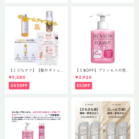
【２０％オフ】【髪のボリュ
【５%OFF】プリンセスの完璧
ームアップコンビ】イマヘア
ヘアケア シャンプー 【レブ
¥5,280
¥2,926
ケアシャンプー２５０ml￥３
ロン プロフェッショナル イク
３００＆インサイドクア１０
エイブ キッズ プリンセスルッ
20%OFF
5%OFF
０ml￥３３００
ク コンディショニングシャン
プー】