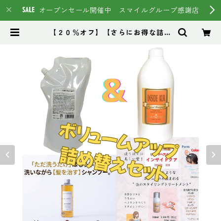
オープンセール開催中 スマイルグループ感謝店
【２０％オフ】【さらにお得な詰め
替え】【髪のボリュームアップコン
ビ】イマヘアケアシャンプー８００
ml＆インサイドクア１０００ml | ス
マイルグループ通販ページ #イマヘ
ア HSC強髪 トステア