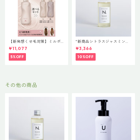
【新発想くせ毛対策】ミルボ
“新商品シトラスジャスミン入
ン 新ブランド「suwae（スワ
荷” N. ポリッシュオイル NE
¥11,077
¥3,366
エ）」ボトルサイズ選べるセ
T.150ml 定価3400円（税込37
ット｜リラクシングシャンプ
40円）
5%OFF
10%OFF
ー 500mL ＋ トリートメント
500g（髪の柔軟剤／うねりケ
ア）
その他の商品