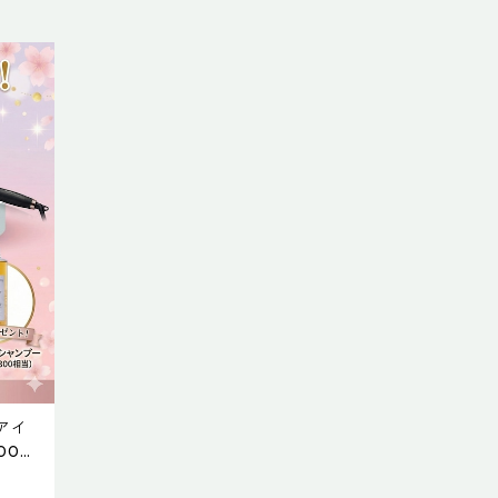
アイ
000
い者勝