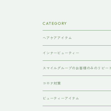
CATEGORY
ヘアケアアイテム
シャンプー
インナービューティー
#イマヘア
トリートメント ヘアマスク（インバス
あおつぶ
スマイルグループのお客様のみのリピー
the u （bihatsu）
流さないトリートメント（アウトバス）
コロナ対策
スマイルシャンプー
#イマヘア
ビューティーアイテム
ファーストモアシリーズ