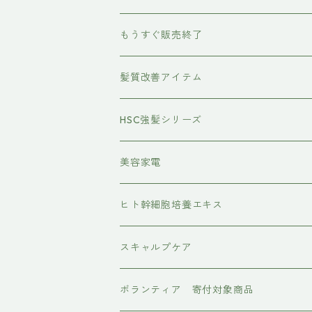
除毛クリーム
育毛ケア
犬用
もうすぐ販売終了
養毛剤
フェイスケア
髪質改善アイテム
トステアケア
HSC強髪シリーズ
レブリン酸ケア
アイラッシュ
美容家電
水素トリートメント
ヘアアイロン
ヒト幹細胞培養エキス
マグネット
プレックスケア
ドライヤー
スキャルプケア
ワンダム
CMCケア
ボランティア 寄付対象商品