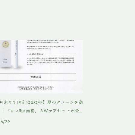
8月末まで限定10%OFF】夏のダメージを徹
ア！「まつ毛×頭皮」のWケアセットが登
/6/29