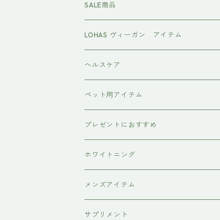
頭皮ケアアイテム
MTG REFA
SALE商品
ハホニコ レブリ レブリン酸ケア
強髪
スタイリング剤
ヤーマン YAMAN
LOHAS ヴィーガン アイテム
カラーシャンプー
ダークニル
N .（エヌドット）
塩基性カラー剤
美容液
ヴィーガン認証
ヘルスケア
インプライム
クロマID
オールインワンジェル
ボディソープ
エイジングケア
ペット用アイテム
ETORAS
洗顔料
犬用シャンプー
プレゼントにおすすめ
hairU
炭酸洗顔フォーム
ペット用ブラシ
男性にプレゼント
ホワイトニング
XFLEEK エクスフリーク
サプリメント
女性にプレゼント
歯磨き粉
メンズアイテム
ボディケア
サプリメント