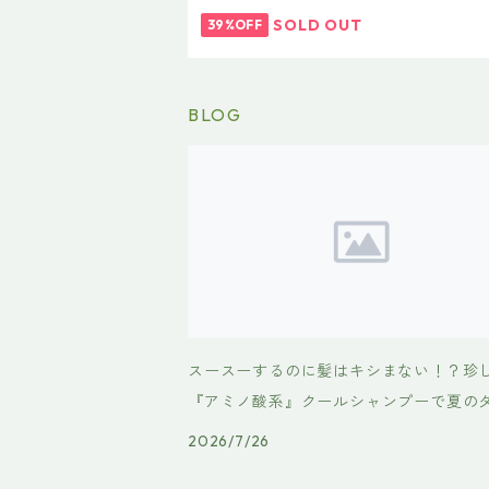
ち！先着3名様限定です
SOLD OUT
39%OFF
BLOG
スースーするのに髪はキシまない！？珍
『アミノ酸系』クールシャンプーで夏の
ジヘアを優しくケア
2026/7/26