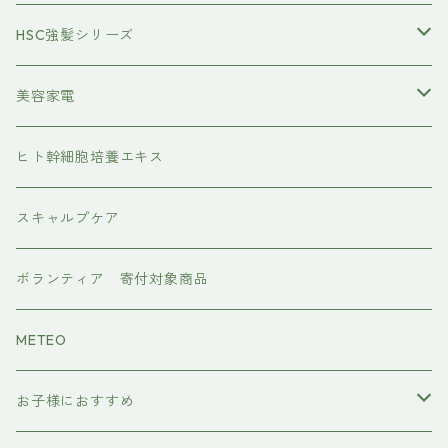
トステアケア
HSC強髪シリーズ
レブリン酸ケア
アイラッシュ
美容家電
水素トリートメント
ヘアアイロン
ヒト幹細胞培養エキス
マグネット
プレックスケア
ドライヤー
スキャルプケア
ワンダム
CMCケア
ボランティア 寄付対象商品
METEO
お子様におすすめ