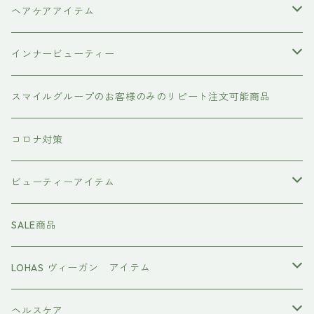
ヘアケアアイテム
シャンプー
インナービューティー
#イマヘア
トリートメント ヘアマスク（インバス）
あおつぶ
スマイルグループのお客様のみのリピート注文可能商品
the u （bihatsu）
流さないトリートメント（アウトバス）
コロナ対策
スマイルシャンプー
#イマヘア
ビューティーアイテム
ファーストモアシリーズ
頭皮ケアアイテム
MTG REFA
SALE商品
ハホニコ レブリ レブリン酸ケア
強髪
スタイリング剤
ヤーマン YAMAN
LOHAS ヴィーガン アイテム
カラーシャンプー
ダークニル
N .（エヌドット）
塩基性カラー剤
美容液
ヴィーガン認証
ヘルスケア