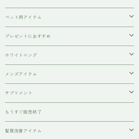
インプライム
クロマID
オールインワンジェル
ボディソープ
エイジングケア
ペット用アイテム
ETORAS
洗顔料
犬用シャンプー
プレゼントにおすすめ
hairU
炭酸洗顔フォーム
ペット用ブラシ
男性にプレゼント
ホワイトニング
XFLEEK エクスフリーク
サプリメント
女性にプレゼント
歯磨き粉
メンズアイテム
ボディケア
サプリメント
除毛クリーム
育毛ケア
犬用
もうすぐ販売終了
養毛剤
フェイスケア
髪質改善アイテム