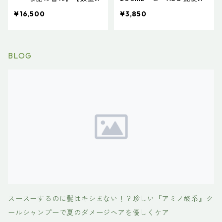
定】HSC強髪shampoo <
ャージ Mou 200mL
¥16,500
¥3,850
リペアシャンプー>1000m
l ＆ HSC強髪treatment <
リペアトリートメント>10
00g
BLOG
スースーするのに髪はキシまない！？珍しい『アミノ酸系』ク
ールシャンプーで夏のダメージヘアを優しくケア