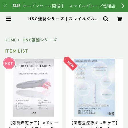
オープンセール開催中 スマイルグループ感謝店
HSC強髪シリーズ | スマイルグルー
プ通販ページ #イマヘア HSC強
髪 トステア
HOME
HSC強髪シリーズ
ITEM LIST
【強髮自宅ケア】 eポレー
【美容医療級まつ毛ケア】