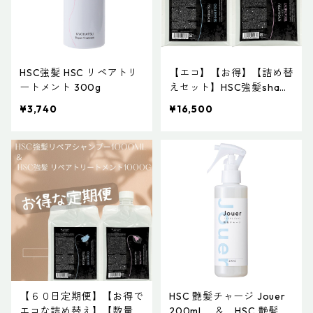
HSC強髪 HSC リペアトリ
【エコ】【お得】【詰め替
ートメント 300g
えセット】HSC強髪sham
poo1000ml＆treatment 1
¥3,740
¥16,500
000g
【６０日定期便】【お得で
HSC 艶髪チャージ Jouer
エコな詰め替え】【数量限
200mL ＆ HSC 艶髪チ