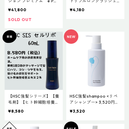
ション プレミアム e PO
トリプルロングラッシュ
RETION PREMIUM 41,800
SC30 再生医療で注目の美
¥41,800
¥4,180
円（税込）
容成分を高配合 TRIPLE
LONG LUSH SC30
SOLD OUT
【HSC強髪シリーズ】【養
HSC強髪shampoo <リペ
毛剤】【ヒト幹細胞培養エ
アシャンプー> 3,520円
キス２％】 HSC CellRebo
（税込） 気になるダメー
¥8,580
¥3,520
60mL
ジも使うたびしなやかに
艶やかな髪に補修