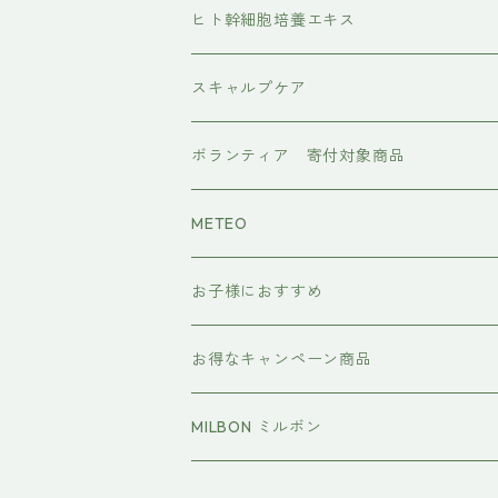
水素トリートメント
ヘアアイロン
ヒト幹細胞培養エキス
マグネット
プレックスケア
ドライヤー
スキャルプケア
ワンダム
CMCケア
ボランティア 寄付対象商品
METEO
お子様におすすめ
イクエイブ キッズ プリンセス
お得なキャンペーン商品
おすすめセット
MILBON ミルボン
エルジューダ