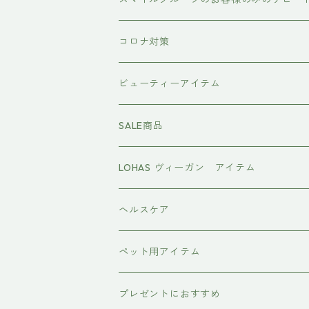
the u （bihatsu）
流さないトリートメント（アウトバス）
コロナ対策
スマイルシャンプー
#イマヘア
ビューティーアイテム
ファーストモアシリーズ
頭皮ケアアイテム
MTG REFA
SALE商品
ハホニコ レブリ レブリン酸ケア
強髪
スタイリング剤
ヤーマン YAMAN
LOHAS ヴィーガン アイテム
カラーシャンプー
ダークニル
N .（エヌドット）
塩基性カラー剤
美容液
ヴィーガン認証
ヘルスケア
インプライム
クロマID
オールインワンジェル
ボディソープ
エイジングケア
ペット用アイテム
ETORAS
洗顔料
犬用シャンプー
プレゼントにおすすめ