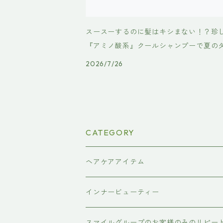
スースーするのに髪はキシまない！？珍
『アミノ酸系』クールシャンプーで夏の
ジヘアを優しくケア
2026/7/26
CATEGORY
ヘアケアアイテム
シャンプー
インナービューティー
#イマヘア
トリートメント ヘアマスク（インバス
あおつぶ
スマイルグループのお客様のみのリピー