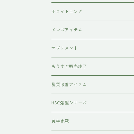
hairU
炭酸洗顔フォーム
ペット用ブラシ
男性にプレゼント
ホワイトニング
XFLEEK エクスフリーク
サプリメント
女性にプレゼント
歯磨き粉
メンズアイテム
ボディケア
サプリメント
除毛クリーム
育毛ケア
犬用
もうすぐ販売終了
養毛剤
フェイスケア
髪質改善アイテム
トステアケア
HSC強髪シリーズ
レブリン酸ケア
アイラッシュ
美容家電