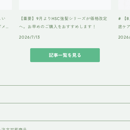
しい
【重要】9月よりHSC強髪シリーズが価格改定
# 【
ダメー
へ。お早めのご購入をおすすめします！
底ケ
場✨
2026/7/13
2026
記事一覧を見る
）
ト注文可能商品