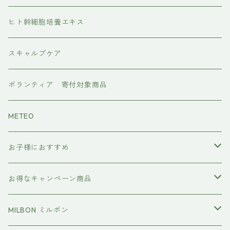
水素トリートメント
ヘアアイロン
ヒト幹細胞培養エキス
マグネット
プレックスケア
ドライヤー
スキャルプケア
ワンダム
CMCケア
ボランティア 寄付対象商品
METEO
お子様におすすめ
イクエイブ キッズ プリンセス
お得なキャンペーン商品
おすすめセット
MILBON ミルボン