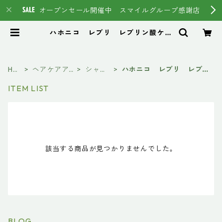
オープンセール開催中 スマイルグループ感謝店
ハホニコ レブリ レブリン酸ケア
| スマイルグループ通販ページ #イ
マヘア HSC強髪 トステア
HO
ヘアケアア
シャン
ハホニコ レブリ レブリ
ME
イテム
プー
ン酸ケア
ITEM LIST
該当する商品が見つかりませんでした。
BLOG