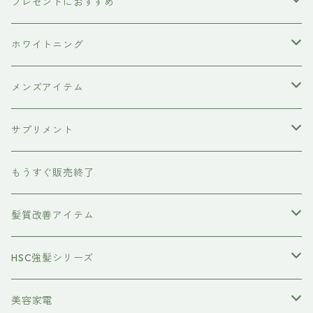
洗顔料
犬用シャンプー
プレゼントにおすすめ
hairU
炭酸洗顔フォーム
ペット用ブラシ
男性にプレゼント
ホワイトニング
XFLEEK エクスフリーク
サプリメント
女性にプレゼント
歯磨き粉
メンズアイテム
ボディケア
サプリメント
除毛クリーム
育毛ケア
犬用
もうすぐ販売終了
養毛剤
フェイスケア
髪質改善アイテム
トステアケア
HSC強髪シリーズ
レブリン酸ケア
アイラッシュ
美容家電