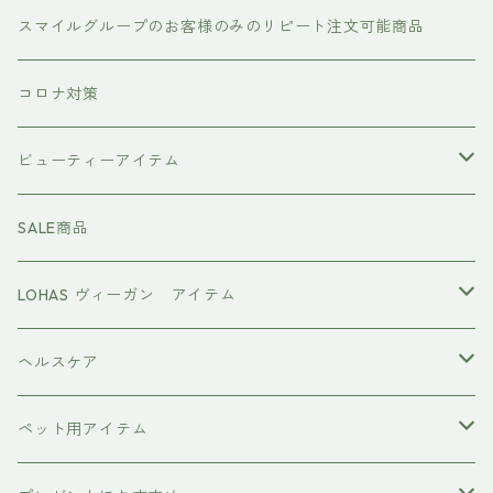
#イマヘア
トリートメント ヘアマスク（インバス）
あおつぶ
スマイルグループのお客様のみのリピート注文可能商品
the u （bihatsu）
流さないトリートメント（アウトバス）
コロナ対策
スマイルシャンプー
#イマヘア
ビューティーアイテム
ファーストモアシリーズ
頭皮ケアアイテム
MTG REFA
SALE商品
ハホニコ レブリ レブリン酸ケア
強髪
スタイリング剤
ヤーマン YAMAN
LOHAS ヴィーガン アイテム
カラーシャンプー
ダークニル
N .（エヌドット）
塩基性カラー剤
美容液
ヴィーガン認証
ヘルスケア
インプライム
クロマID
オールインワンジェル
ボディソープ
エイジングケア
ペット用アイテム
ETORAS