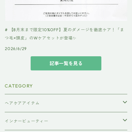
# 【8月末まで限定10%OFF】夏のダメージを徹底ケア！「ま
つ毛×頭皮」のWケアセットが登場✨
2026/6/29
記事一覧を見る
CATEGORY
ヘアケアアイテム
シャンプー
インナービューティー