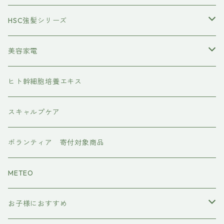
トステアケア
HSC強髪シリーズ
レブリン酸ケア
アイラッシュ
美容家電
水素トリートメント
ヘアアイロン
ヒト幹細胞培養エキス
マグネット
プレックスケア
ドライヤー
スキャルプケア
ワンダム
CMCケア
ボランティア 寄付対象商品
METEO
お子様におすすめ