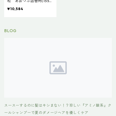
粒 あおつぶ詰替用(1550
粒) 働く食物繊維、モロ
¥10,584
ヘイヤ100％
BLOG
スースーするのに髪はキシまない！？珍しい『アミノ酸系』ク
ールシャンプーで夏のダメージヘアを優しくケア