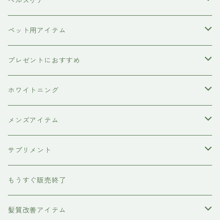
塩基性カラー剤
美容液
ヴィーガン認証
ヘルスケア
インプライム
クロマID
オールインワンジェル
ボディソープ
エイジングケア
ペット用アイテム
ETORAS
洗顔料
犬用シャンプー
プレゼントにおすすめ
hairU
炭酸洗顔フォーム
ペット用ブラシ
男性にプレゼント
ホワイトニング
XFLEEK エクスフリーク
サプリメント
女性にプレゼント
歯磨き粉
メンズアイテム
ボディケア
サプリメント
除毛クリーム
育毛ケア
犬用
もうすぐ販売終了
養毛剤
フェイスケア
髪質改善アイテム