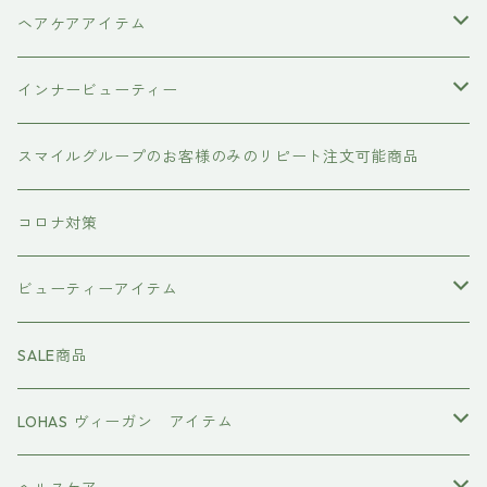
ヘアケアアイテム
シャンプー
インナービューティー
#イマヘア
トリートメント ヘアマスク（インバス）
あおつぶ
スマイルグループのお客様のみのリピート注文可能商品
the u （bihatsu）
流さないトリートメント（アウトバス）
コロナ対策
スマイルシャンプー
#イマヘア
ビューティーアイテム
ファーストモアシリーズ
頭皮ケアアイテム
MTG REFA
SALE商品
ハホニコ レブリ レブリン酸ケア
強髪
スタイリング剤
ヤーマン YAMAN
LOHAS ヴィーガン アイテム
カラーシャンプー
ダークニル
N .（エヌドット）