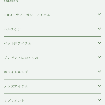
頭皮ケアアイテム
MTG REFA
SALE商品
ハホニコ レブリ レブリン酸ケア
強髪
スタイリング剤
ヤーマン YAMAN
LOHAS ヴィーガン アイテム
カラーシャンプー
ダークニル
N .（エヌドット）
塩基性カラー剤
美容液
ヴィーガン認証
ヘルスケア
インプライム
クロマID
オールインワンジェル
ボディソープ
エイジングケア
ペット用アイテム
ETORAS
洗顔料
犬用シャンプー
プレゼントにおすすめ
hairU
炭酸洗顔フォーム
ペット用ブラシ
男性にプレゼント
ホワイトニング
XFLEEK エクスフリーク
サプリメント
女性にプレゼント
歯磨き粉
メンズアイテム
ボディケア
サプリメント