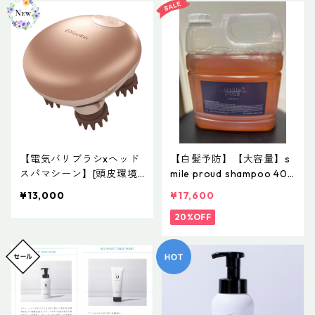
【電気バリブラシxヘッド
【白髪予防】【大容量】s
スパマシーン】[頭皮環境
mile proud shampoo 400
の改善] ゾーガンキンス
0ml【スマイルブランド第
¥13,000
¥17,600
カルプ ZOGANKIN
４世代】【ヘマチン＆カタ
ラーゼで活性酸素を除去】
20%OFF