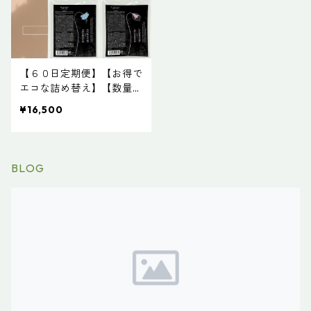
【６０日定期便】【お得で
エコな詰め替え】【数量限
定】HSC強髪shampoo <
¥16,500
リペアシャンプー>1000m
l ＆ HSC強髪treatment <
リペアトリートメント>10
00g
BLOG