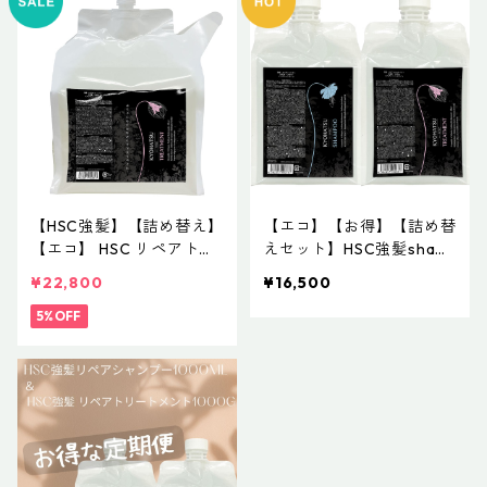
【HSC強髪】【詰め替え】
【エコ】【お得】【詰め替
【エコ】 HSC リペアトリ
えセット】HSC強髪sham
ートメント 3000g
poo1000ml＆treatment 1
¥22,800
¥16,500
000g
5%OFF