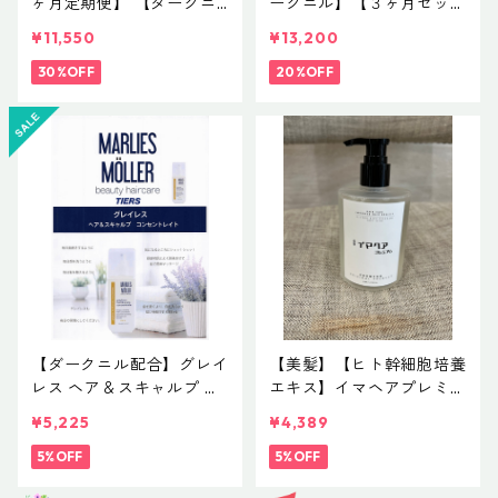
ヶ月定期便】 【ダークニ
ークニル】【３ヶ月セッ
ル配合】グレイレス ヘア
ト】グレイレス ヘア＆ス
¥11,550
¥13,200
＆スキャルプ コンセント
キャルプ コンセントレイ
レイト(頭皮養毛料) NET 1
30%OFF
ト(頭皮養毛料) NET 100m
20%OFF
00mL ¥5,500(税込)❌３
L ¥5,500(税込)
個 ３ヶ月セット♪
【ダークニル配合】グレイ
【美髪】【ヒト幹細胞培養
レス ヘア＆スキャルプ コ
エキス】イマヘアプレミア
ンセントレイト(頭皮養毛
ムシャンプー２７５ml ボ
¥5,225
¥4,389
料) NET 100mL ¥5,500
トル
(税込)
5%OFF
5%OFF