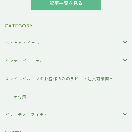
記事一覧を見る
CATEGORY
ヘアケアアイテム
シャンプー
インナービューティー
#イマヘア
トリートメント ヘアマスク（インバス）
あおつぶ
スマイルグループのお客様のみのリピート注文可能商品
the u （bihatsu）
流さないトリートメント（アウトバス）
コロナ対策
スマイルシャンプー
#イマヘア
ビューティーアイテム
ファーストモアシリーズ