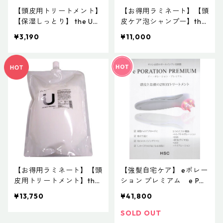
【頭皮用トリートメント】
【お得用ラミネート】【頭
【保湿しっとり】 the U
皮ケア泡シャンプー】the
（ザ ユー）/ BIHATSU the
U（ザ ユー）/ BIHATSU th
¥3,190
¥11,000
U 002 モイストトリート
e U 001 ヘアウォッシュ 2
メント 240g
000mL
【お得用ラミネート】【頭
【強髮自宅ケア】 eポレー
皮用トリートメント】the
ション プレミアム e PO
U（ザ ユー）/ BIHATSU th
RETION PREMIUM 41,800
¥13,750
¥41,800
e U 002 モイストトリー
円（税込）
トメント 2000g
SOLD OUT