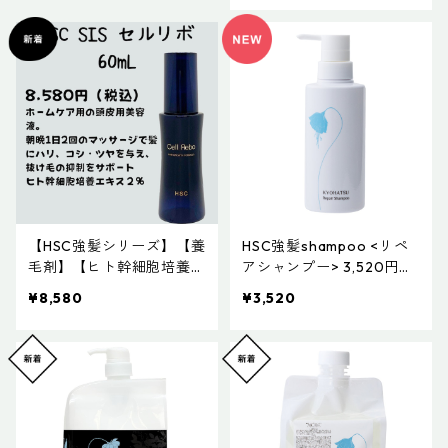
【HSC強髪シリーズ】【養
HSC強髪shampoo <リペ
毛剤】【ヒト幹細胞培養エ
アシャンプー> 3,520円
キス２％】 HSC CellRebo
（税込） 気になるダメー
¥8,580
¥3,520
60mL
ジも使うたびしなやかに
艶やかな髪に補修