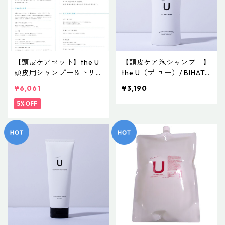
【頭皮ケアセット】the U
【頭皮ケア泡シャンプー】
頭皮用シャンプー＆トリー
the U（ザ ユー）/ BIHATS
トメントセット
U the U 001 ヘアウォッシ
¥6,061
¥3,190
ュ 400mL
5%OFF