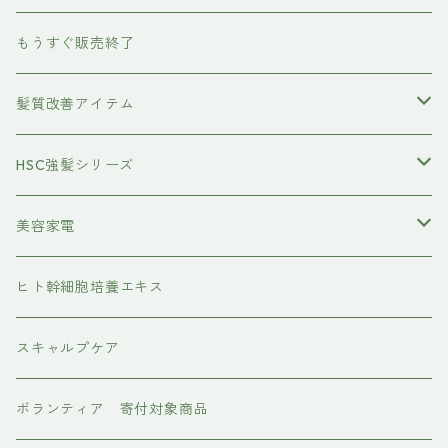
除毛クリーム
育毛ケア
犬用
もうすぐ販売終了
養毛剤
フェイスケア
髪質改善アイテム
トステアケア
HSC強髪シリーズ
レブリン酸ケア
アイラッシュ
美容家電
水素トリートメント
ヘアアイロン
ヒト幹細胞培養エキス
マグネット
プレックスケア
ドライヤー
スキャルプケア
ワンダム
CMCケア
ボランティア 寄付対象商品