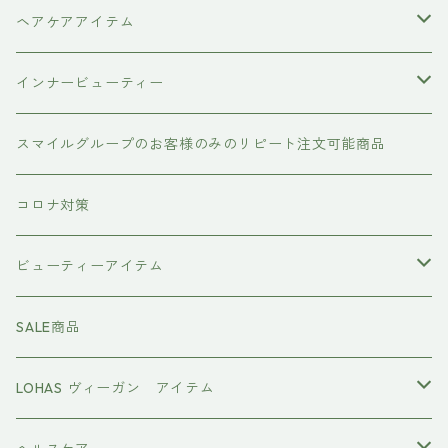
ヘアケアアイテム
シャンプー
インナービューティー
#イマヘア
トリートメント ヘアマスク（インバス）
あおつぶ
スマイルグループのお客様のみのリピート注文可能商品
the u （bihatsu）
流さないトリートメント（アウトバス）
コロナ対策
スマイルシャンプー
#イマヘア
ビューティーアイテム
ファーストモアシリーズ
頭皮ケアアイテム
MTG REFA
SALE商品
ハホニコ レブリ レブリン酸ケア
強髪
スタイリング剤
ヤーマン YAMAN
LOHAS ヴィーガン アイテム
カラーシャンプー
ダークニル
N .（エヌドット）