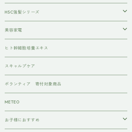
トステアケア
HSC強髪シリーズ
レブリン酸ケア
アイラッシュ
美容家電
水素トリートメント
ヘアアイロン
ヒト幹細胞培養エキス
マグネット
プレックスケア
ドライヤー
スキャルプケア
ワンダム
CMCケア
ボランティア 寄付対象商品
METEO
お子様におすすめ