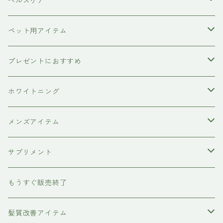
塩基性カラー剤
美容液
ヴィーガン認証
ヘルスケア
インプライム
クロマID
オールインワンジェル
ボディソープ
エイジングケア
ペット用アイテム
ETORAS
洗顔料
犬用シャンプー
プレゼントにおすすめ
hairU
炭酸洗顔フォーム
ペット用ブラシ
男性にプレゼント
ホワイトニング
XFLEEK エクスフリーク
サプリメント
女性にプレゼント
歯磨き粉
メンズアイテム
ボディケア
サプリメント
除毛クリーム
育毛ケア
犬用
もうすぐ販売終了
養毛剤
フェイスケア
髪質改善アイテム