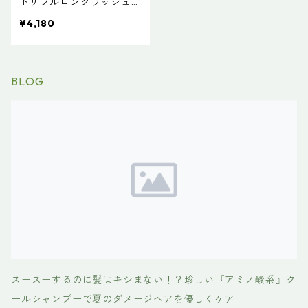
トリプルロングラッシュ
SC30 再生医療で注目の美
¥4,180
容成分を高配合 TRIPLE
LONG LUSH SC30
BLOG
スースーするのに髪はキシまない！？珍しい『アミノ酸系』ク
ールシャンプーで夏のダメージヘアを優しくケア