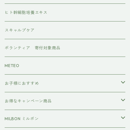
水素トリートメント
ヘアアイロン
ヒト幹細胞培養エキス
マグネット
プレックスケア
ドライヤー
スキャルプケア
ワンダム
CMCケア
ボランティア 寄付対象商品
METEO
お子様におすすめ
イクエイブ キッズ プリンセス
お得なキャンペーン商品
おすすめセット
MILBON ミルボン