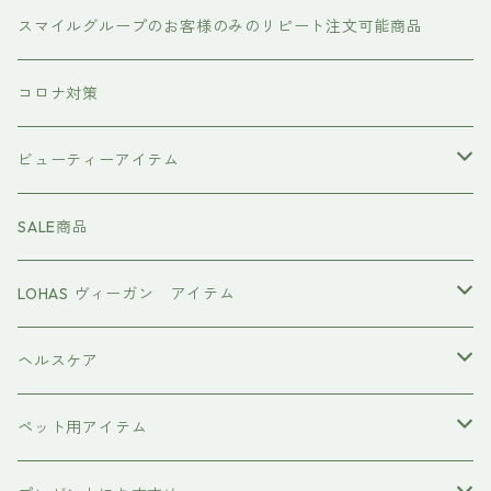
#イマヘア
トリートメント ヘアマスク（インバス）
あおつぶ
スマイルグループのお客様のみのリピート注文可能商品
the u （bihatsu）
流さないトリートメント（アウトバス）
コロナ対策
スマイルシャンプー
#イマヘア
ビューティーアイテム
ファーストモアシリーズ
頭皮ケアアイテム
MTG REFA
SALE商品
ハホニコ レブリ レブリン酸ケア
強髪
スタイリング剤
ヤーマン YAMAN
LOHAS ヴィーガン アイテム
カラーシャンプー
ダークニル
N .（エヌドット）
塩基性カラー剤
美容液
ヴィーガン認証
ヘルスケア
インプライム
クロマID
オールインワンジェル
ボディソープ
エイジングケア
ペット用アイテム
ETORAS