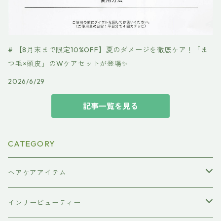
# 【8月末まで限定10%OFF】夏のダメージを徹底ケア！「ま
つ毛×頭皮」のWケアセットが登場✨
2026/6/29
記事一覧を見る
CATEGORY
ヘアケアアイテム
シャンプー
インナービューティー