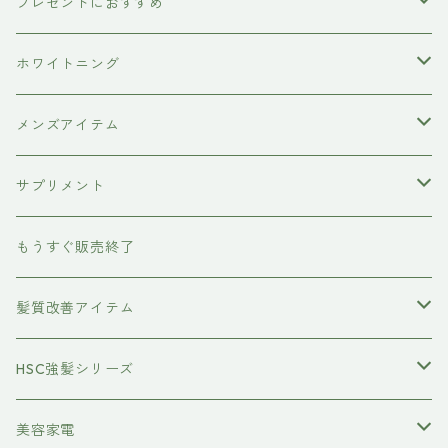
洗顔料
犬用シャンプー
プレゼントにおすすめ
hairU
炭酸洗顔フォーム
ペット用ブラシ
男性にプレゼント
ホワイトニング
XFLEEK エクスフリーク
サプリメント
女性にプレゼント
歯磨き粉
メンズアイテム
ボディケア
サプリメント
除毛クリーム
育毛ケア
犬用
もうすぐ販売終了
養毛剤
フェイスケア
髪質改善アイテム
トステアケア
HSC強髪シリーズ
レブリン酸ケア
アイラッシュ
美容家電