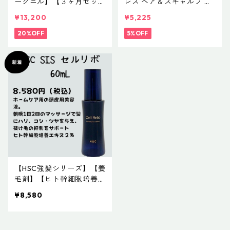
ークニル】【３ヶ月セッ
レス ヘア＆スキャルプ コ
ト】グレイレス ヘア＆ス
ンセントレイト(頭皮養毛
¥13,200
¥5,225
キャルプ コンセントレイ
料) NET 100mL ¥5,500
ト(頭皮養毛料) NET 100m
20%OFF
(税込)
5%OFF
L ¥5,500(税込)
【HSC強髪シリーズ】【養
毛剤】【ヒト幹細胞培養エ
キス２％】 HSC CellRebo
¥8,580
60mL