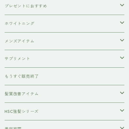
ETORAS
洗顔料
犬用シャンプー
プレゼントにおすすめ
hairU
炭酸洗顔フォーム
ペット用ブラシ
男性にプレゼント
ホワイトニング
XFLEEK エクスフリーク
サプリメント
女性にプレゼント
歯磨き粉
メンズアイテム
ボディケア
サプリメント
除毛クリーム
育毛ケア
犬用
もうすぐ販売終了
養毛剤
フェイスケア
髪質改善アイテム
トステアケア
HSC強髪シリーズ
レブリン酸ケア
アイラッシュ