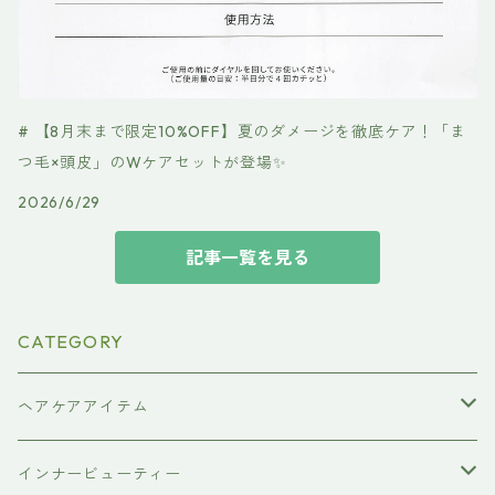
# 【8月末まで限定10%OFF】夏のダメージを徹底ケア！「ま
つ毛×頭皮」のWケアセットが登場✨
2026/6/29
記事一覧を見る
CATEGORY
ヘアケアアイテム
シャンプー
インナービューティー