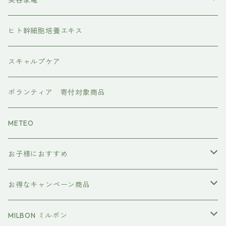
美容家電
水素トリートメント
ヘアアイロン
ヒト幹細胞培養エキス
マグネット
プレックスケア
ドライヤー
スキャルプケア
ワンダム
CMCケア
ボランティア 寄付対象商品
METEO
お子様におすすめ
イクエイブ キッズ プリンセス
お得なキャンペーン商品
おすすめセット
MILBON ミルボン