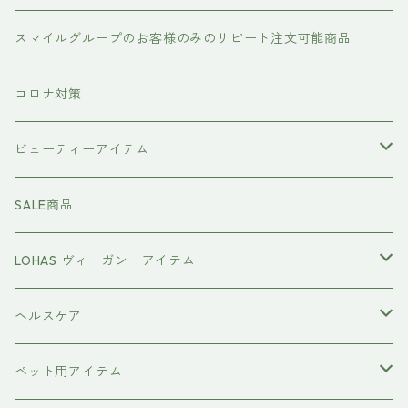
#イマヘア
トリートメント ヘアマスク（インバス）
あおつぶ
スマイルグループのお客様のみのリピート注文可能商品
the u （bihatsu）
流さないトリートメント（アウトバス）
コロナ対策
スマイルシャンプー
#イマヘア
ビューティーアイテム
ファーストモアシリーズ
頭皮ケアアイテム
MTG REFA
SALE商品
ハホニコ レブリ レブリン酸ケア
強髪
スタイリング剤
ヤーマン YAMAN
LOHAS ヴィーガン アイテム
カラーシャンプー
ダークニル
N .（エヌドット）
塩基性カラー剤
美容液
ヴィーガン認証
ヘルスケア
インプライム
クロマID
オールインワンジェル
ボディソープ
エイジングケア
ペット用アイテム