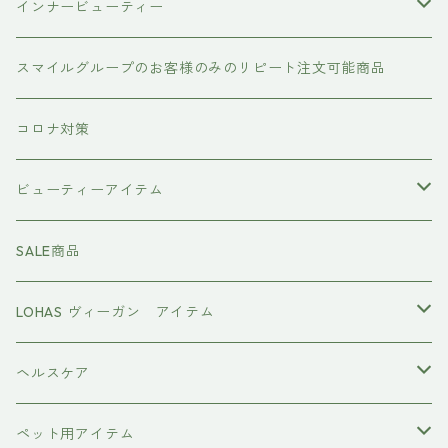
シャンプー
インナービューティー
#イマヘア
トリートメント ヘアマスク（インバス）
あおつぶ
スマイルグループのお客様のみのリピート注文可能商品
the u （bihatsu）
流さないトリートメント（アウトバス）
コロナ対策
スマイルシャンプー
#イマヘア
ビューティーアイテム
ファーストモアシリーズ
頭皮ケアアイテム
MTG REFA
SALE商品
ハホニコ レブリ レブリン酸ケア
強髪
スタイリング剤
ヤーマン YAMAN
LOHAS ヴィーガン アイテム
カラーシャンプー
ダークニル
N .（エヌドット）
塩基性カラー剤
美容液
ヴィーガン認証
ヘルスケア
インプライム
クロマID
オールインワンジェル
ボディソープ
エイジングケア
ペット用アイテム