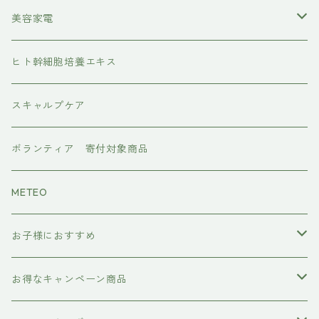
レブリン酸ケア
アイラッシュ
美容家電
水素トリートメント
ヘアアイロン
ヒト幹細胞培養エキス
マグネット
プレックスケア
ドライヤー
スキャルプケア
ワンダム
CMCケア
ボランティア 寄付対象商品
METEO
お子様におすすめ
イクエイブ キッズ プリンセス
お得なキャンペーン商品