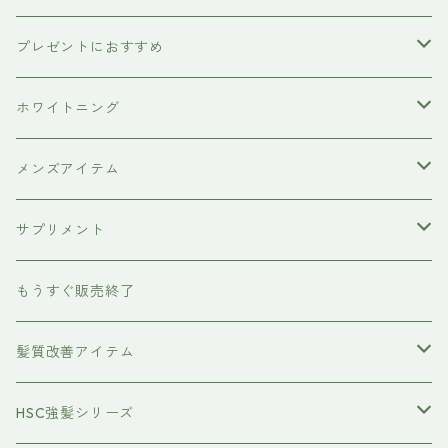
ETORAS
洗顔料
犬用シャンプー
プレゼントにおすすめ
hairU
炭酸洗顔フォーム
ペット用ブラシ
男性にプレゼント
ホワイトニング
XFLEEK エクスフリーク
サプリメント
女性にプレゼント
歯磨き粉
メンズアイテム
ボディケア
サプリメント
除毛クリーム
育毛ケア
犬用
もうすぐ販売終了
養毛剤
フェイスケア
髪質改善アイテム
トステアケア
HSC強髪シリーズ