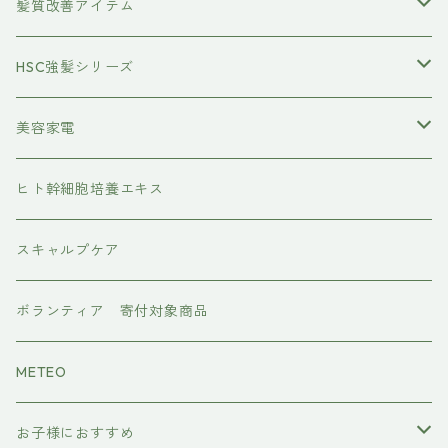
養毛剤
フェイスケア
髪質改善アイテム
トステアケア
HSC強髪シリーズ
レブリン酸ケア
アイラッシュ
美容家電
水素トリートメント
ヘアアイロン
ヒト幹細胞培養エキス
マグネット
プレックスケア
ドライヤー
スキャルプケア
ワンダム
CMCケア
ボランティア 寄付対象商品
METEO
お子様におすすめ