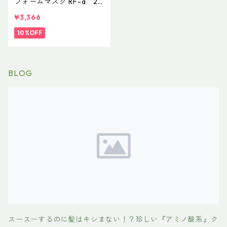
フォームマスク RF-a 23
0ｇ Ａ価 3,740円（本体価
¥3,366
格 3,400円）
10%OFF
BLOG
スースーするのに髪はキシまない！？珍しい『アミノ酸系』ク