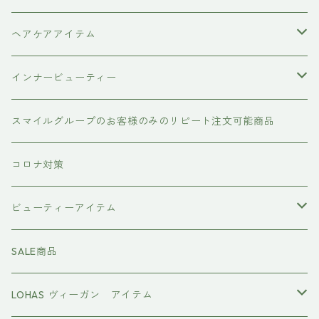
ヘアケアアイテム
シャンプー
インナービューティー
#イマヘア
トリートメント ヘアマスク（インバス）
あおつぶ
スマイルグループのお客様のみのリピート注文可能商品
the u （bihatsu）
流さないトリートメント（アウトバス）
コロナ対策
スマイルシャンプー
#イマヘア
ビューティーアイテム
ファーストモアシリーズ
頭皮ケアアイテム
MTG REFA
SALE商品
ハホニコ レブリ レブリン酸ケア
強髪
スタイリング剤
ヤーマン YAMAN
LOHAS ヴィーガン アイテム