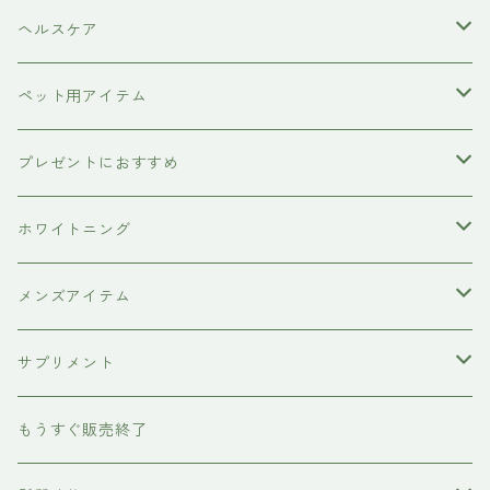
カラーシャンプー
ダークニル
N .（エヌドット）
塩基性カラー剤
美容液
ヴィーガン認証
ヘルスケア
インプライム
クロマID
オールインワンジェル
ボディソープ
エイジングケア
ペット用アイテム
ETORAS
洗顔料
犬用シャンプー
プレゼントにおすすめ
hairU
炭酸洗顔フォーム
ペット用ブラシ
男性にプレゼント
ホワイトニング
XFLEEK エクスフリーク
サプリメント
女性にプレゼント
歯磨き粉
メンズアイテム
ボディケア
サプリメント
除毛クリーム
育毛ケア
犬用
もうすぐ販売終了