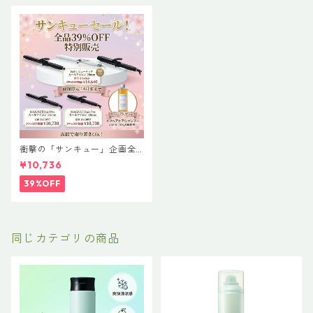
衝撃の「サンキュー」企画全
品39%OFF 【MAGNET Hair
¥10,736
Pro CURL IRON】（マグネッ
トヘアプロ カールアイロン）
39%OFF
同じカテゴリの商品