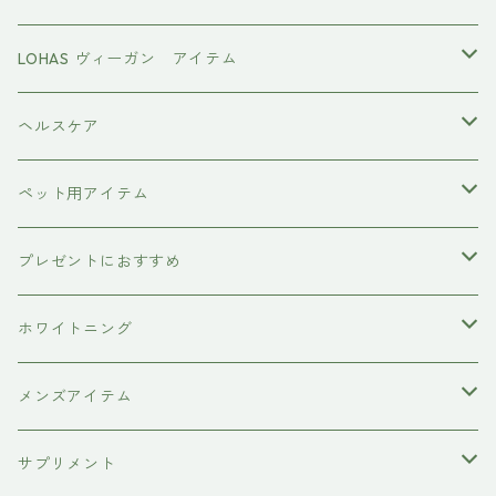
ハホニコ レブリ レブリン酸ケア
強髪
スタイリング剤
ヤーマン YAMAN
LOHAS ヴィーガン アイテム
カラーシャンプー
ダークニル
N .（エヌドット）
塩基性カラー剤
美容液
ヴィーガン認証
ヘルスケア
インプライム
クロマID
オールインワンジェル
ボディソープ
エイジングケア
ペット用アイテム
ETORAS
洗顔料
犬用シャンプー
プレゼントにおすすめ
hairU
炭酸洗顔フォーム
ペット用ブラシ
男性にプレゼント
ホワイトニング
XFLEEK エクスフリーク
サプリメント
女性にプレゼント
歯磨き粉
メンズアイテム
ボディケア
サプリメント