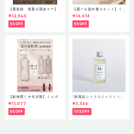
【最高級 美髪＆頭皮ケア】
【選べる詰め替えセット】ミ
＃イマヘアプレミアムshampo
ルボン 新ブランド「suwae
¥12,540
¥16,616
o＆treatment【ヒト幹細胞細
（スワエ）」｜リラクシング
胞エキス】【トステア配合】
シャンプー 1000mL ￥7,590
5%OFF
5%OFF
＋ トリートメント 1000g￥9,
900（髪の柔軟剤／うねりケ
ア）
【新発想くせ毛対策】ミルボ
“新商品シトラスジャスミン入
ン 新ブランド「suwae（スワ
荷” N. ポリッシュオイル NE
¥11,077
¥3,366
エ）」ボトルサイズ選べるセ
T.150ml 定価3400円（税込37
ット｜リラクシングシャンプ
40円）
5%OFF
10%OFF
ー 500mL ＋ トリートメント
500g（髪の柔軟剤／うねりケ
ア）