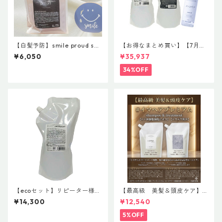
【白髪予防】smile proud sha
【お得なまとめ買い】【7月末
mpoo 1000ml スマイルプ
まで限定】驚愕の2+1企画！#
¥6,050
¥35,937
ラウドシャンプー【スマイル
イマヘア 贅沢コンプリートセ
ブランド第４世代】 ￥6050
ット 「今の髪が、一番好きに
34%OFF
なる。」
【ecoセット】リピーター様に
【最高級 美髪＆頭皮ケア】
おすすめ！ #イマヘア 詰め
＃イマヘアプレミアムshampo
¥14,300
¥12,540
替えレフィル お徳用 ケア
o＆treatment【ヒト幹細胞細
シャンプー＆ケアトリートメ
胞エキス】【トステア配合】
5%OFF
ントセット