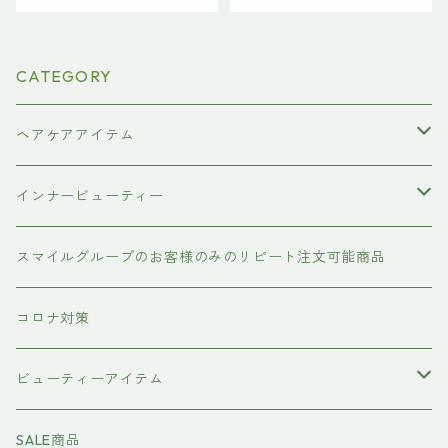
CATEGORY
ヘアケアアイテム
シャンプー
インナービューティー
#イマヘア
トリートメント ヘアマスク（インバス）
あおつぶ
スマイルグループのお客様のみのリピート注文可能商品
the u （bihatsu）
流さないトリートメント（アウトバス）
コロナ対策
スマイルシャンプー
#イマヘア
ビューティーアイテム
ファーストモアシリーズ
頭皮ケアアイテム
MTG REFA
SALE商品