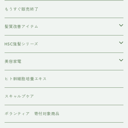
除毛クリーム
育毛ケア
犬用
もうすぐ販売終了
養毛剤
フェイスケア
髪質改善アイテム
トステアケア
HSC強髪シリーズ
レブリン酸ケア
アイラッシュ
美容家電
水素トリートメント
ヘアアイロン
ヒト幹細胞培養エキス
マグネット
プレックスケア
ドライヤー
スキャルプケア
ワンダム
CMCケア
ボランティア 寄付対象商品