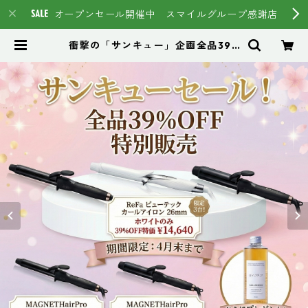
オープンセール開催中 スマイルグループ感謝店
衝撃の「サンキュー」企画全品39%
OFF 【MAGNET HairPro CURL
IRON】（マグネットヘアプロ カー
ルアイロン） | スマイルグループ通
販ページ #イマヘア HSC強髪 ト
ステア