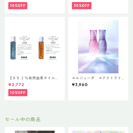
ラスリムーバー
10%OFF
30%OFF
【９９.２％自然由来オイル】
エルジューダ エクストラリ
【髪＆全身OK】【濡れ髪にお
ペア 「EXTRA REPAIR SERU
¥2,772
¥3,960
すすめ】【コスパ最強】ティ
M」＆「EXTRA REPAIR MILK
オーネ ナチュラルオイル 80m
Y SERUM」
10%OFF
L
セール中の商品