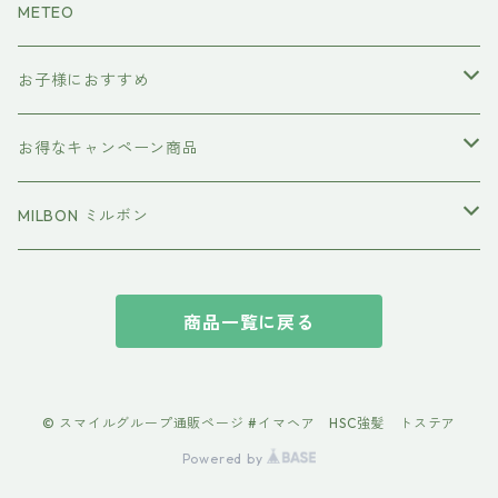
METEO
お子様におすすめ
イクエイブ キッズ プリンセス
お得なキャンペーン商品
おすすめセット
MILBON ミルボン
エルジューダ
商品一覧に戻る
suwae（スワエ） 髪の柔軟剤
© スマイルグループ通販ページ #イマヘア HSC強髪 トステア
Powered by