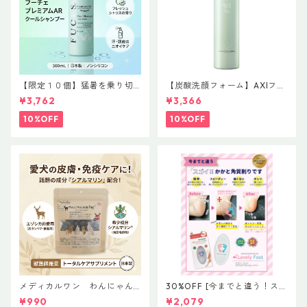
【限定１０個】猛暑を乗り切
【炭酸洗顔フォーム】AXIフォ
る！サロン品質の極上クール
ームマスク RF-a 230ｇ Ａ
¥3,762
¥3,366
体験「フーチェ プレミアムAR
価 3,740円（本体価格 3,400
クールシャンプー 300ml」
円）
10%OFF
10%OFF
メディカルワン わんにゃん
30%OFF [今までと違う！スゴ
元気ing ビッツタイプ 犬用
イ！！かかと角質削り]Lovely
¥990
¥2,079
おやつ NEW ¥1,000（税別）
foot ラブリーフット グラスケ