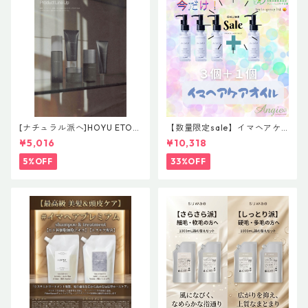
[ナチュラル派へ]HOYU ETOR
【数量限定sale】イマヘアケ
AS【Effortless Line】レアバ
アオイル３＋１ キャンペー
¥5,016
¥10,318
ーム＆グレイズオイルセット
ン 今だけまとめ買い 4個セ
ット
5%OFF
33%OFF