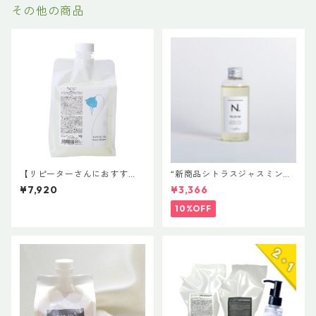
その他の商品
【リピーターさんにおすす
“新商品シトラスジャスミン入
め】HSC強髪 HSC リペアシャ
荷” N. ポリッシュオイル NE
¥7,920
¥3,366
ンプー 1000mL
T.150ml 定価3400円（税込37
40円）
10%OFF