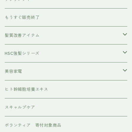
除毛クリーム
育毛ケア
犬用
もうすぐ販売終了
養毛剤
フェイスケア
髪質改善アイテム
トステアケア
HSC強髪シリーズ
レブリン酸ケア
アイラッシュ
美容家電
水素トリートメント
ヘアアイロン
ヒト幹細胞培養エキス
マグネット
プレックスケア
ドライヤー
スキャルプケア
ワンダム
CMCケア
ボランティア 寄付対象商品