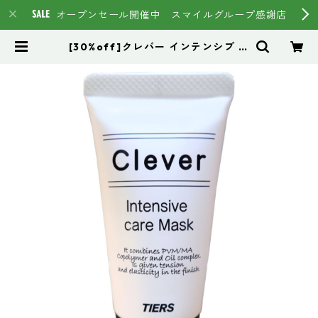
オープンセール開催中 スマイルグループ感謝店
[30%off]クレバー インテンシブ ケ
ア マスク 30g 希望小売価格
¥800 (税抜) | スマイルグループ通
販ページ #イマヘア HSC強髪 ト
ステア