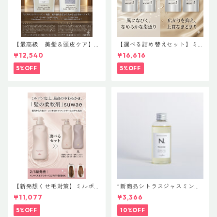
【最高級 美髪＆頭皮ケア】
【選べる詰め替えセット】ミ
＃イマヘアプレミアムshampo
ルボン 新ブランド「suwae
¥12,540
¥16,616
o＆treatment【ヒト幹細胞細
（スワエ）」｜リラクシング
胞エキス】【トステア配合】
シャンプー 1000mL ￥7,590
5%OFF
5%OFF
＋ トリートメント 1000g￥9,
900（髪の柔軟剤／うねりケ
ア）
【新発想くせ毛対策】ミルボ
“新商品シトラスジャスミン入
ン 新ブランド「suwae（スワ
荷” N. ポリッシュオイル NE
¥11,077
¥3,366
エ）」ボトルサイズ選べるセ
T.150ml 定価3400円（税込37
ット｜リラクシングシャンプ
40円）
5%OFF
10%OFF
ー 500mL ＋ トリートメント