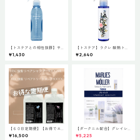
【トステアとの相性抜群】サ
【トステア】ラクレ 酸熱トリ
ニープレイス プラチナ アミ
ートメント L 120mL
¥1,430
¥2,640
ノイオン水 180mL
【６０日定期便】【お得でエ
【ダークニル配合】グレイレ
コな詰め替え】【数量限定】H
ス ヘア＆スキャルプ コンセン
¥16,500
¥5,225
SC強髪shampoo <リペアシャ
トレイト(頭皮養毛料) NET 10