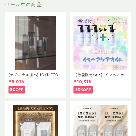
セール中の商品
[ナチュラル派へ]HOYU ETOR
【数量限定sale】イマヘアケ
AS【Effortless Line】レアバ
アオイル３＋１ キャンペー
¥5,016
¥10,318
ーム＆グレイズオイルセット
ン 今だけまとめ買い 4個セ
ット
5%OFF
33%OFF