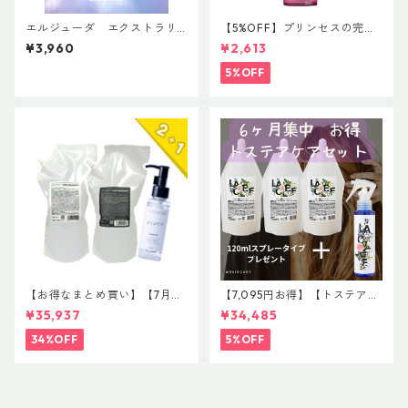
エルジューダ エクストラリ
【5%OFF】プリンセスの完璧
ペア 「EXTRA REPAIR SERU
ヘアケア 【レブロン プロフ
¥3,960
¥2,613
M」＆「EXTRA REPAIR MILK
ェッショナル イクエイブ キッ
Y SERUM」
ズ プリンセスルックディタン
5%OFF
グリング コンディショナー】
【お得なまとめ買い】【7月末
【7,095円お得】【トステア髪
まで限定】驚愕の2+1企画！#
質改善12ヶ月セット】【１２
¥35,937
¥34,485
イマヘア 贅沢コンプリートセ
０mlスプレー¥2640 2本プレ
ット 「今の髪が、一番好きに
ゼント】ラクレ 酸熱トリート
34%OFF
5%OFF
なる。」
メント L 400mL￥6050✖️６
個 ＋ラクレ 酸熱トリートメン
ト L 120mL￥2640＝２本無
料プレゼント