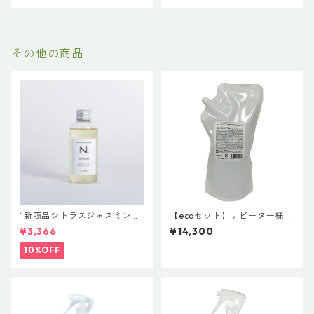
500g（髪の柔軟剤／うねりケ
ア）
その他の商品
“新商品シトラスジャスミン入
【ecoセット】リピーター様に
荷” N. ポリッシュオイル NE
おすすめ！ #イマヘア 詰め
¥3,366
¥14,300
T.150ml 定価3400円（税込37
替えレフィル お徳用 ケア
40円）
シャンプー＆ケアトリートメ
10%OFF
ントセット