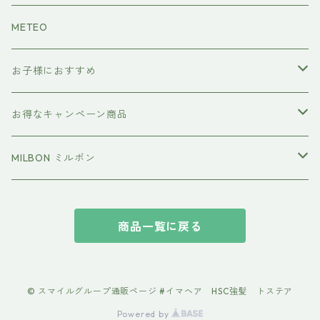
METEO
お子様におすすめ
イクエイブ キッズ プリンセス
お得なキャンペーン商品
おすすめセット
MILBON ミルボン
エルジューダ
商品一覧に戻る
suwae（スワエ） 髪の柔軟剤
© スマイルグループ通販ページ #イマヘア HSC強髪 トステア
Powered by