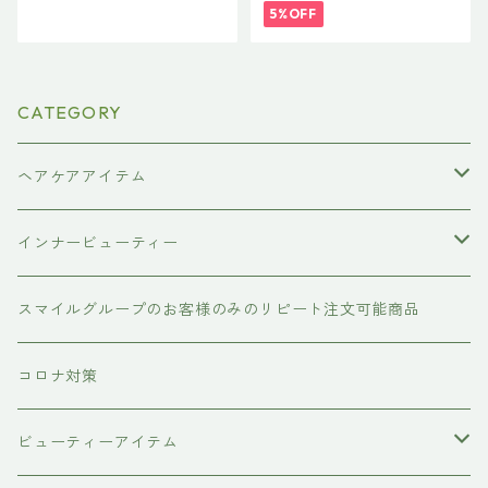
ンプー>1000ml ＆ HSC強髪tr
0mL ¥5,500(税込)
5%OFF
eatment <リペアトリートメ
ント>1000g
CATEGORY
ヘアケアアイテム
シャンプー
インナービューティー
#イマヘア
トリートメント ヘアマスク（インバス）
あおつぶ
スマイルグループのお客様のみのリピート注文可能商品
the u （bihatsu）
流さないトリートメント（アウトバス）
コロナ対策
スマイルシャンプー
#イマヘア
ビューティーアイテム