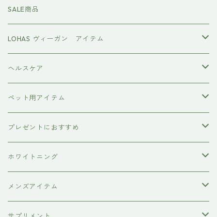
ファーストモアシリーズ
頭皮ケアアイテム
MTG REFA
SALE商品
ハホニコ レブリ レブリン酸ケア
強髪
スタイリング剤
ヤーマン YAMAN
LOHAS ヴィーガン アイテム
カラーシャンプー
ダークニル
N .（エヌドット）
塩基性カラー剤
美容液
ヴィーガン認証
ヘルスケア
インプライム
クロマID
オールインワンジェル
ボディソープ
エイジングケア
ペット用アイテム
ETORAS
洗顔料
犬用シャンプー
プレゼントにおすすめ
hairU
炭酸洗顔フォーム
ペット用ブラシ
男性にプレゼント
ホワイトニング
XFLEEK エクスフリーク
サプリメント
女性にプレゼント
歯磨き粉
メンズアイテム
ボディケア
サプリメント