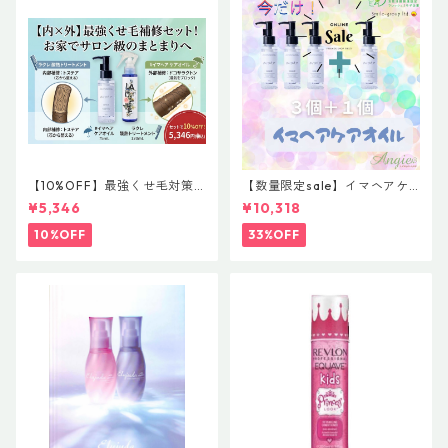
【10%OFF】最強くせ毛対策
【数量限定sale】イマヘアケ
セット！内部×外部のW補修
アオイル３＋１ キャンペー
¥5,346
¥10,318
（ラクレ酸熱トリートメント
ン 今だけまとめ買い 4個セ
＆#イマヘア ケアオイル）
ット
10%OFF
33%OFF