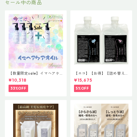
セール中の商品
【数量限定sale】イマヘアケ
【エコ】【お得】【詰め替え
アオイル３＋１ キャンペー
セット】HSC強髪shampoo10
¥10,318
¥15,675
ン 今だけまとめ買い 4個セ
00ml＆treatment 1000g
ット
33%OFF
5%OFF