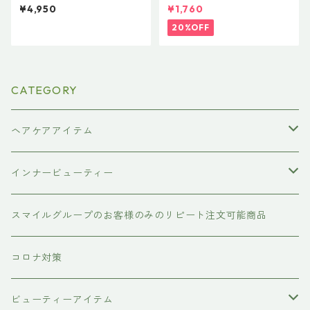
【お得サイズ】ファーストモ
リング】N. STTLING FOAM
¥4,950
¥1,760
ア スムースシャンプープラ
200g N. スタイリングフォ
ス
ーム「ルーズカール＆バウン
20%OFF
スウェーブ」
CATEGORY
ヘアケアアイテム
シャンプー
インナービューティー
#イマヘア
トリートメント ヘアマスク（インバス）
あおつぶ
スマイルグループのお客様のみのリピート注文可能商品
the u （bihatsu）
流さないトリートメント（アウトバス）
コロナ対策
スマイルシャンプー
#イマヘア
ビューティーアイテム