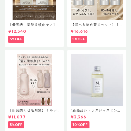
【最高級 美髪＆頭皮ケア】
【選べる詰め替えセット】ミ
＃イマヘアプレミアムshampo
ルボン 新ブランド「suwae
¥12,540
¥16,616
o＆treatment【ヒト幹細胞細
（スワエ）」｜リラクシング
胞エキス】【トステア配合】
シャンプー 1000mL ￥7,590
5%OFF
5%OFF
＋ トリートメント 1000g￥9,
900（髪の柔軟剤／うねりケ
ア）
【新発想くせ毛対策】ミルボ
“新商品シトラスジャスミン入
ン 新ブランド「suwae（スワ
荷” N. ポリッシュオイル NE
¥11,077
¥3,366
エ）」ボトルサイズ選べるセ
T.150ml 定価3400円（税込37
ット｜リラクシングシャンプ
40円）
5%OFF
10%OFF
ー 500mL ＋ トリートメント