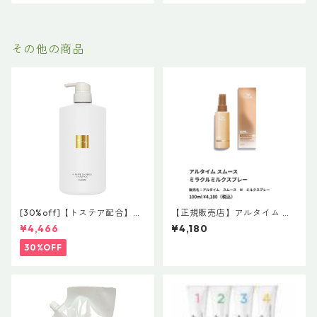
500g（髪の柔軟剤／うねりケ
ア）
その他の商品
[30%off]【トステア配合】ハ
【正規販売店】アルタイム ス
ホニコ キラメトゥインクル
ムース ミラクルミルクスプレ
¥4,466
¥4,180
シャンプー 1000mL
ー （販売名：アルタイム ス
ムース M ミルクスプレー）
30%OFF
100ml ￥4,180（税込）