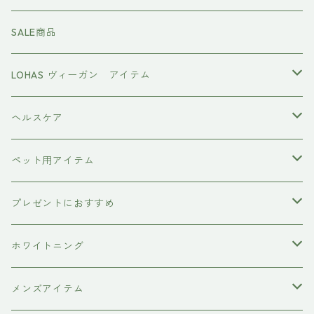
ファーストモアシリーズ
頭皮ケアアイテム
MTG REFA
SALE商品
ハホニコ レブリ レブリン酸ケア
強髪
スタイリング剤
ヤーマン YAMAN
LOHAS ヴィーガン アイテム
カラーシャンプー
ダークニル
N .（エヌドット）
塩基性カラー剤
美容液
ヴィーガン認証
ヘルスケア
インプライム
クロマID
オールインワンジェル
ボディソープ
エイジングケア
ペット用アイテム
ETORAS
洗顔料
犬用シャンプー
プレゼントにおすすめ
hairU
炭酸洗顔フォーム
ペット用ブラシ
男性にプレゼント
ホワイトニング
XFLEEK エクスフリーク
サプリメント
女性にプレゼント
歯磨き粉
メンズアイテム