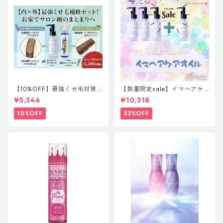
【10%OFF】最強くせ毛対策
【数量限定sale】イマヘアケ
セット！内部×外部のW補修
アオイル３＋１ キャンペー
¥5,346
¥10,318
（ラクレ酸熱トリートメント
ン 今だけまとめ買い 4個セ
＆#イマヘア ケアオイル）
ット
10%OFF
33%OFF