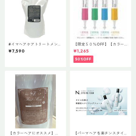
#イマヘアケアトリートメント
【限定５０％OFF】【カラー
800g レフィル 【トリート
ヘアにおすすめ】ウエラ カ
¥7,590
¥1,265
メント・ヘアマスク】超お徳
ラーモーション+ 4ウィーク プ
用サイズ
ログラム 20ml×４ ￥2,530円
50%OFF
【カラーヘアにオススメ】
【パーマヘアを楽チンスタイ