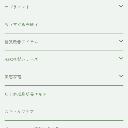
ボディケア
サプリメント
除毛クリーム
育毛ケア
犬用
もうすぐ販売終了
養毛剤
フェイスケア
髪質改善アイテム
トステアケア
HSC強髪シリーズ
レブリン酸ケア
アイラッシュ
美容家電
水素トリートメント
ヘアアイロン
ヒト幹細胞培養エキス
マグネット
プレックスケア
ドライヤー
スキャルプケア
ワンダム