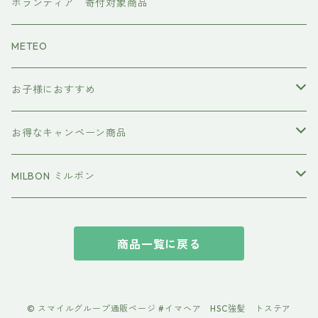
CMCケア
ボランティア 寄付対象商品
METEO
お子様におすすめ
イクエイブ キッズ プリンセス
お得なキャンペーン商品
おすすめセット
MILBON ミルボン
エルジューダ
商品一覧に戻る
suwae（スワエ） 髪の柔軟剤
© スマイルグループ通販ページ #イマヘア HSC強髪 トステア