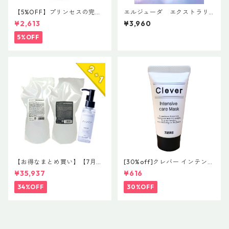
【5%OFF】プリンセスの完璧
エルジューダ エクストラリ
ヘアケア 【レブロン プロフ
ペア 「EXTRA REPAIR SERU
¥2,613
¥3,960
ェッショナル イクエイブ キッ
M」＆「EXTRA REPAIR MILK
ズ プリンセスルックディタン
Y SERUM」
5%OFF
グリング コンディショナー】
【お得なまとめ買い】【7月末
[30%off]クレバー インテンシ
まで限定】驚愕の2+1企画！#
ブ ケア マスク 30g 希望小売
¥35,937
¥616
イマヘア 贅沢コンプリートセ
価格 ¥800 (税抜)
ット 「今の髪が、一番好きに
34%OFF
30%OFF
なる。」