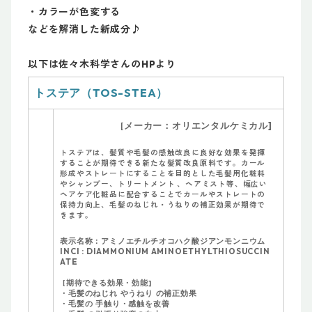
・カラーが色変する
などを解消した新成分♪
以下は佐々木科学さんのHPより
TOS-STEA
トステア（
）
]
[
メーカー：オリエンタルケミカル
トステアは、髪質や毛髪の感触改良に良好な効果を発揮
することが期待できる新たな髪質改良原料です。カール
形成やストレートにすることを目的とした毛髪用化粧料
やシャンプー、トリートメント 、ヘアミスト等、幅広い
ヘアケア化粧品に配合することでカールやストレートの
保持力向上、毛髪のねじれ・うねりの補正効果が期待で
きます。
表示名称：アミノエチルチオコハク酸ジアンモンニウム
INCI : DIAMMONIUM AMINOETHYLTHIOSUCCIN
ATE
]
[
期待できる効果・効能
・毛髪のねじれ やうねり の補正効果
・毛髪の 手触り・感触を改善