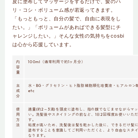
皮に塗布してマッサージをするだけで、髪のハ
リ・コシ・ボリューム感が若返ってきます。
「もっともっと、自分の髪で、自由に表現をし
たい。」「ボリュームがあればできる髪型にチ
ャレンジしたい。」そんな女性の気持ちをcosbi
は心から応援しています。
内
100ml（通常利用で約1ヶ月分）
容
量
主
水・BG・グリセリン・ヒト脂肪細胞順化培養液・ヒアルロン
成
etc
分
使
適量(約2～3滴)を頭皮に塗布し、指の腹でなじませながらマ
用
い。洗髪後やスタイリングの前など、1日2回程度お使いいた
方
す。
法
粘度が高いため、洗髪後は髪を乾かした後に、できるだけ髪
塗布することを意識してご利用いただくと、より自由なスタ
なります。