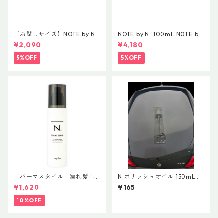
【お試しサイズ】NOTE by N.
NOTE by N. 100mL NOTE by
30ml NEW NOTE by N.オイル
N.オイル 100mL NOTE by N.
¥2,090
¥4,180
30mL NOTE by N. STYLING
STYLING OIL ノート バイ エヌ
OIL ノート バイ エヌドット ス
ドット スタイリングオイル
5%OFF
5%OFF
タイリングオイル
【パーマスタイル 濡れ髪に
N.ポリッシュオイル 150mL用
おすすめ】N.スタイリングセ
ポンプ(白)
¥1,620
¥165
ラム 94g N.スタイリングシ
リーズ
10%OFF