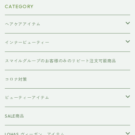
CATEGORY
ヘアケアアイテム
シャンプー
インナービューティー
#イマヘア
トリートメント ヘアマスク（インバス）
あおつぶ
スマイルグループのお客様のみのリピート注文可能商品
the u （bihatsu）
流さないトリートメント（アウトバス）
コロナ対策
スマイルシャンプー
#イマヘア
ビューティーアイテム
ファーストモアシリーズ
頭皮ケアアイテム
MTG REFA
SALE商品
ハホニコ レブリ レブリン酸ケア
強髪
スタイリング剤
ヤーマン YAMAN
LOHAS ヴィーガン アイテム