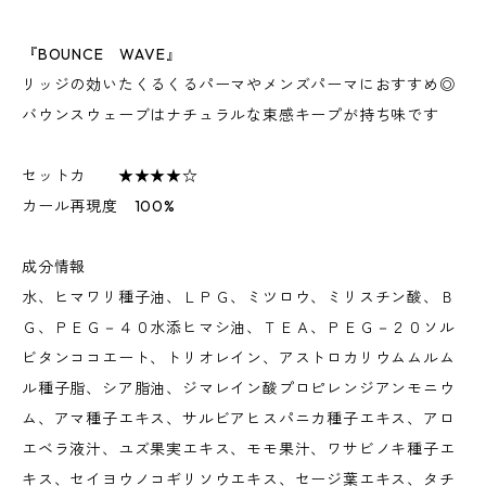
『BOUNCE WAVE』
リッジの効いたくるくるパーマやメンズパーマにおすすめ◎
バウンスウェーブはナチュラルな束感キープが持ち味です
セットカ ★★★★☆
カール再現度 100%
成分情報
水、ヒマワリ種子油、ＬＰＧ、ミツロウ、ミリスチン酸、Ｂ
Ｇ、ＰＥＧ－４０水添ヒマシ油、ＴＥＡ、ＰＥＧ－２０ソル
ビタンココエート、トリオレイン、アストロカリウムムルム
ル種子脂、シア脂油、ジマレイン酸プロピレンジアンモニウ
ム、アマ種子エキス、サルビアヒスパニカ種子エキス、アロ
エベラ液汁、ユズ果実エキス、モモ果汁、ワサビノキ種子エ
キス、セイヨウノコギリソウエキス、セージ葉エキス、タチ