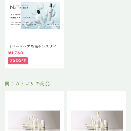
【パーマヘアを楽チンスタイ
リング】N. STTLING FOAM
¥1,760
200g N. スタイリングフォ
ーム「ルーズカール＆バウン
20%OFF
スウェーブ」
同じカテゴリの商品