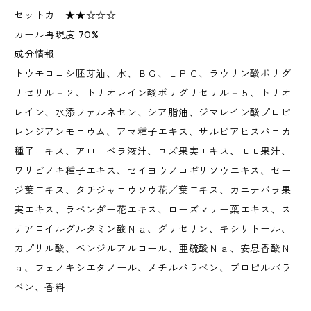
セットカ ★★☆☆☆
カール再現度 70%
成分情報
トウモロコシ胚芽油、水、ＢＧ、ＬＰＧ、ラウリン酸ポリグ
リセリル－２、トリオレイン酸ポリグリセリル－５、トリオ
レイン、水添ファルネセン、シア脂油、ジマレイン酸プロピ
レンジアンモニウム、アマ種子エキス、サルビアヒスパニカ
種子エキス、アロエベラ液汁、ユズ果実エキス、モモ果汁、
ワサビノキ種子エキス、セイヨウノコギリソウエキス、セー
ジ葉エキス、タチジャコウソウ花／葉エキス、カニナバラ果
実エキス、ラベンダー花エキス、ローズマリー葉エキス、ス
テアロイルグルタミン酸Ｎａ、グリセリン、キシリトール、
カプリル酸、ベンジルアルコール、亜硫酸Ｎａ、安息香酸Ｎ
ａ、フェノキシエタノール、メチルパラベン、プロピルパラ
ベン、香料