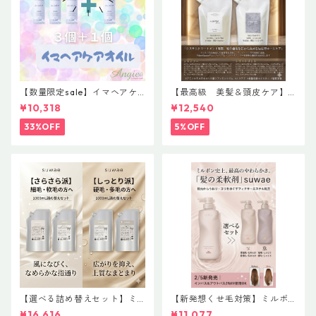
【数量限定sale】イマヘアケ
【最高級 美髪＆頭皮ケア】
アオイル３＋１ キャンペー
＃イマヘアプレミアムshampo
¥10,318
¥12,540
ン 今だけまとめ買い 4個セ
o＆treatment【ヒト幹細胞細
ット
胞エキス】【トステア配合】
33%OFF
5%OFF
【選べる詰め替えセット】ミ
【新発想くせ毛対策】ミルボ
ルボン 新ブランド「suwae
ン 新ブランド「suwae（スワ
¥16,616
¥11,077