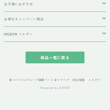
お子様におすすめ
イクエイブ キッズ プリンセス
お得なキャンペーン商品
おすすめセット
MILBON ミルボン
エルジューダ
商品一覧に戻る
suwae（スワエ） 髪の柔軟剤
© スマイルグループ通販ページ #イマヘア HSC強髪 トステア
Powered by