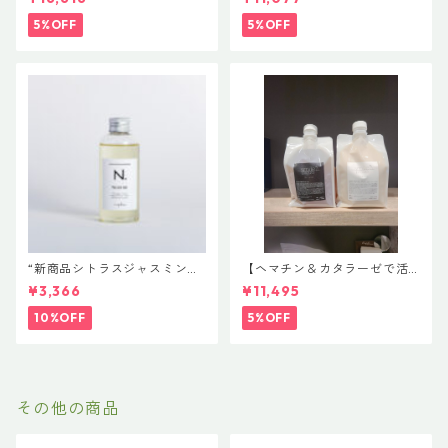
（スワエ）」｜リラクシング
エ）」ボトルサイズ選べるセ
シャンプー 1000mL ￥7,590
ット｜リラクシングシャンプ
5%OFF
5%OFF
＋ トリートメント 1000g￥9,
ー 500mL ＋ トリートメント
900（髪の柔軟剤／うねりケ
500g（髪の柔軟剤／うねりケ
ア）
ア）
“新商品シトラスジャスミン入
【ヘマチン＆カタラーゼで活
荷” N. ポリッシュオイル NE
性酸素を除去】【白髪予防】
¥3,366
¥11,495
T.150ml 定価3400円（税込37
【リピータ様におすすめ】smi
40円）
le proud shampoo 1000ml
10%OFF
5%OFF
＆smileproud treatment10
00g 【スマイルブランド第４
世代】
その他の商品