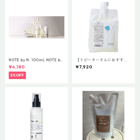
NOTE by N. 100mL NOTE by
【リピーターさんにおすす
N.オイル 100mL NOTE by N.
め】HSC強髪 HSC リペアシャ
¥4,180
¥7,920
STYLING OIL ノート バイ エヌ
ンプー 1000mL
ドット スタイリングオイル
5%OFF