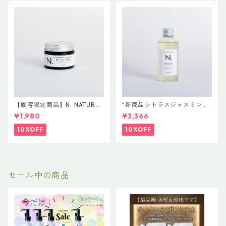
【顧客限定商品】N. NATURAL
“新商品シトラスジャスミン入
BALM N. ナチュラルバーム 45
荷” N. ポリッシュオイル NE
¥1,980
¥3,366
g 2,000円+税
T.150ml 定価3400円（税込37
40円）
10%OFF
10%OFF
セール中の商品