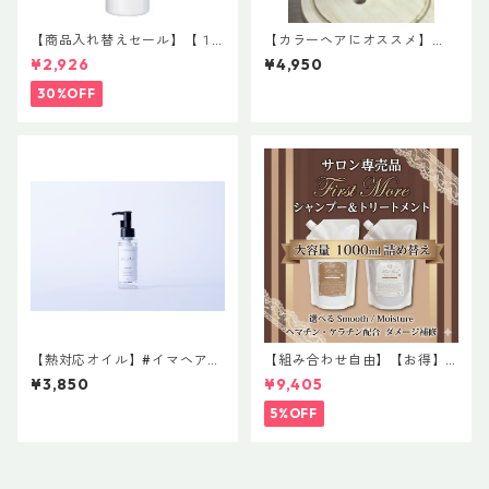
【商品入れ替えセール】【１
【カラーヘアにオススメ】
６種類の天然由来オイル配
【お得サイズ】ファーストモ
¥2,926
¥4,950
合】ハホニコプロ ジュウロク
ア モイスチャーシャンプー
ユ 120mL
プラス
30%OFF
【熱対応オイル】#イマヘアケ
【組み合わせ自由】【お得】
アオイル 75mL 洗い流さな
ファーストモアシャンプー&ト
¥3,850
¥9,405
いトリートメント
リートメント 詰め替えセッ
ト 各1000g
5%OFF