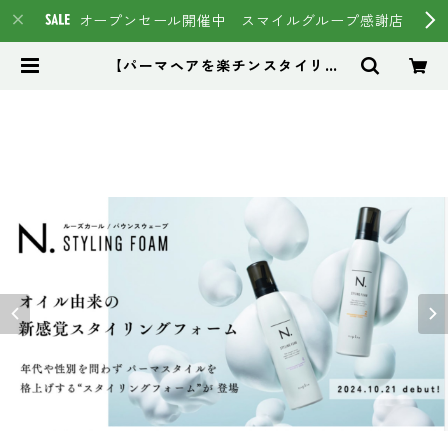
オープンセール開催中 スマイルグループ感謝店
【パーマヘアを楽チンスタイリン
グ】N. STTLING FOAM 200g
N. スタイリングフォーム「ルーズカ
ール＆バウンスウェーブ」 | スマイ
ルグループ通販ページ #イマヘア
HSC強髪 トステア