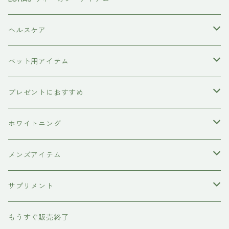
カラーシャンプー
ダークニル
N .（エヌドット）
塩基性カラー剤
美容液
ヴィーガン認証
ヘルスケア
インプライム
クロマID
オールインワンジェル
ボディソープ
エイジングケア
ペット用アイテム
ETORAS
洗顔料
犬用シャンプー
プレゼントにおすすめ
hairU
炭酸洗顔フォーム
ペット用ブラシ
男性にプレゼント
ホワイトニング
XFLEEK エクスフリーク
サプリメント
女性にプレゼント
歯磨き粉
メンズアイテム
ボディケア
サプリメント
除毛クリーム
育毛ケア
犬用
もうすぐ販売終了