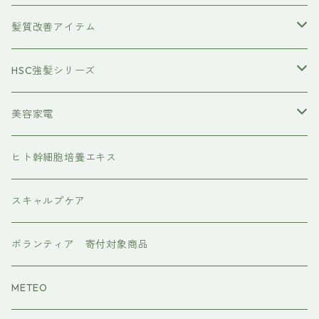
養毛剤
フェイスケア
髪質改善アイテム
トステアケア
HSC強髪シリーズ
レブリン酸ケア
アイラッシュ
美容家電
水素トリートメント
ヘアアイロン
ヒト幹細胞培養エキス
マグネット
プレックスケア
ドライヤー
スキャルプケア
ワンダム
CMCケア
ボランティア 寄付対象商品
METEO