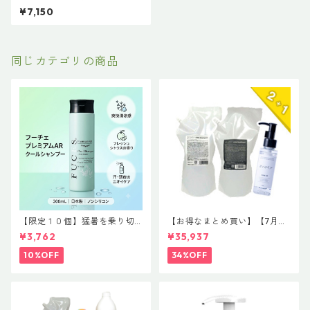
ア】＃イマヘアプレミアムtre
¥7,150
atment【トステア配合】
同じカテゴリの商品
【限定１０個】猛暑を乗り切
【お得なまとめ買い】【7月末
る！サロン品質の極上クール
まで限定】驚愕の2+1企画！#
¥3,762
¥35,937
体験「フーチェ プレミアムAR
イマヘア 贅沢コンプリートセ
クールシャンプー 300ml」
ット 「今の髪が、一番好きに
10%OFF
34%OFF
なる。」