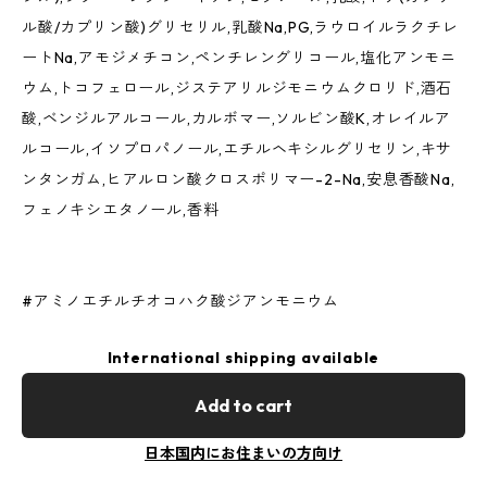
ル酸/カプリン酸)グリセリル,乳酸Na,PG,ラウロイルラクチレ
ートNa,アモジメチコン,ペンチレングリコール,塩化アンモニ
ウム,トコフェロール,ジステアリルジモニウムクロリド,酒石
酸,ベンジルアルコール,カルボマー,ソルビン酸K,オレイルア
ルコール,イソプロパノール,エチルヘキシルグリセリン,キサ
ンタンガム,ヒアルロン酸クロスポリマー-2-Na,安息香酸Na,
フェノキシエタノール,香料
#アミノエチルチオコハク酸ジアンモニウム
International shipping available
Add to cart
日本国内にお住まいの方向け