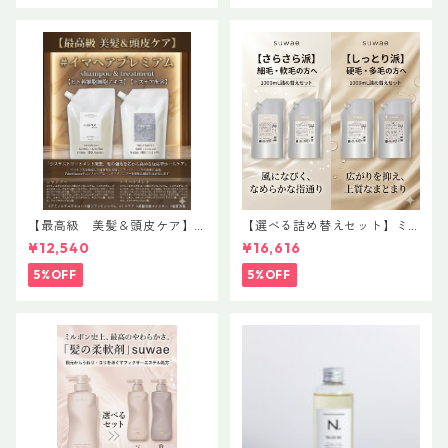
【最高級 美髪＆頭皮ケア】
【選べる詰め替えセット】ミ
＃イマヘアプレミアムshampo
ルボン 新ブランド「suwae
¥12,540
¥16,616
o＆treatment【ヒト幹細胞細
（スワエ）」｜リラクシング
胞エキス】【トステア配合】
シャンプー 1000mL ￥7,590
5%OFF
5%OFF
＋ トリートメント 1000g￥9,
900（髪の柔軟剤／うねりケ
ア）