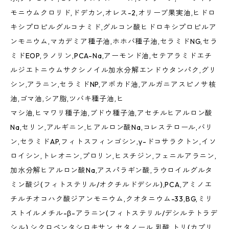
モニウムクロリド,ドデカン,オレス-2,オリーブ果実油,ヒドロ
キシプロピルグルコナミド,グルコン酸ヒドロキシプロピルア
ンモニウム,マカデミア種子油,ホホバ種子油,セラミドNG,セラ
ミドEOP,ラノリン,PCA-Na,アーモンド油,セテアラミドエチ
ルジエトニウムサクシノイル加水分解エンドウタンパク,グリ
シン,アラニン,セラミドNP,アボカド油,アルガニアスピノサ核
油,ゴマ油,シア脂,ツバキ種子油,ヒ
マシ油,ヒマワリ種子油,ブドウ種子油,アセチルヒアルロン酸
Na,セリン,アルギニン,ヒアルロン酸Na,コレステロール,バリ
ン,セラミドAP,フィトスフィンゴシン,γ-ドコサラクトン,イソ
ロイシン,トレオニン,プロリン,ヒスチジン,フェニルアラニン,
加水分解ヒアルロン酸Na,アスパラギン酸,ラウロイルグルタ
ミン酸ジ(フィトステリル/オクチルドデシル),PCA,アミノエ
チルチオコハク酸ジアンモニウム,クオタニウム-33,BG,ミリ
ストイルメチル-β-アラニン(フィトステリル/デシルテトラデ
シル),シクロペンタシロキサン,セタノール,乳酸,トリ(カプリ