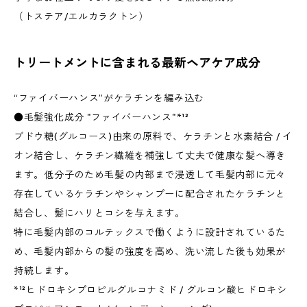
（トステア/エルカラクトン）
トリートメントに含まれる最新ヘアケア成分
“ファイバーハンス”がケラチンを編み込む
​●毛髪強化成分 "ファイバーハンス"*¹²
ブドウ糖(グルコース)由来の原料で、ケラチンと水素結合 / イ
オン結合し、ケラチン繊維を補強して丈夫で健康な髪へ導き
ます。低分子のため毛髪の内部まで浸透して毛髪内部に元々
存在しているケラチンやシャンプーに配合されたケラチンと
結合し、髪にハリとコシを与えます。
​特に毛髪内部のコルテックスで働くように設計されているた
め、毛髪内部からの髪の強度を高め、洗い流した後も効果が
持続します。
​*¹²ヒドロキシプロピルグルコナミド / グルコン酸ヒドロキシ