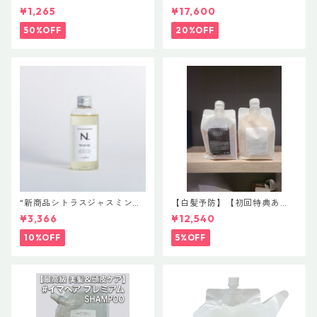
ヘアにおすすめ】ウエラ カ
proud shampoo 4000ml
¥1,265
¥17,600
ラーモーション+ 4ウィーク プ
【スマイルブランド第４世
ログラム 20ml×４ ￥2,530円
代】【ヘマチン＆カタラーゼ
50%OFF
20%OFF
で活性酸素を除去】
“新商品シトラスジャスミン入
【白髪予防】【初回特典あ
荷” N. ポリッシュオイル NE
り】smile proud shampoo 1
¥3,366
¥12,540
T.150ml 定価3400円（税込37
000ml＆smileproud treatm
40円）
ent1000g 【スマイルブラン
10%OFF
5%OFF
ド第４世代】 ￥11000