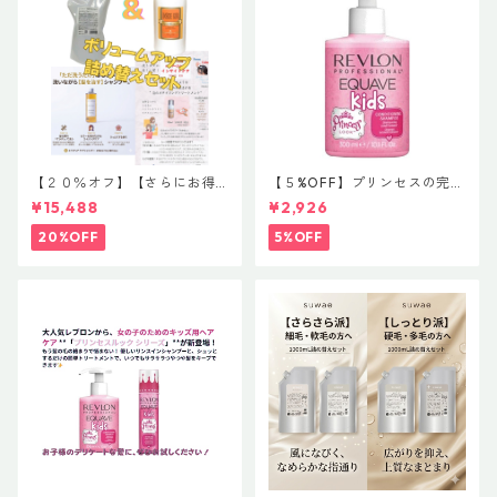
【２０％オフ】【さらにお得
【５%OFF】プリンセスの完璧
な詰め替え】【髪のボリュー
ヘアケア シャンプー 【レブ
¥15,488
¥2,926
ムアップコンビ】イマヘアケ
ロン プロフェッショナル イク
アシャンプー８００ml＆イン
エイブ キッズ プリンセスルッ
20%OFF
5%OFF
サイドクア１０００ml
ク コンディショニングシャン
プー】