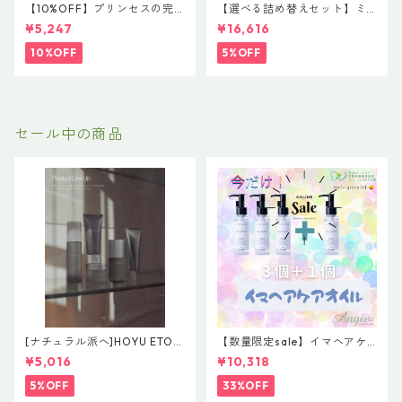
【10%OFF】プリンセスの完
【選べる詰め替えセット】ミ
璧ヘアケア２点セット 【レ
ルボン 新ブランド「suwae
¥5,247
¥16,616
ブロン プロフェッショナル イ
（スワエ）」｜リラクシング
クエイブ キッズ プリンセスル
シャンプー 1000mL ￥7,590
10%OFF
5%OFF
ック コンディショニングシャ
＋ トリートメント 1000g￥9,
ンプー&ディタングリング コ
900（髪の柔軟剤／うねりケ
ンディショナー】
ア）
セール中の商品
[ナチュラル派へ]HOYU ETOR
【数量限定sale】イマヘアケ
AS【Effortless Line】レアバ
アオイル３＋１ キャンペー
¥5,016
¥10,318
ーム＆グレイズオイルセット
ン 今だけまとめ買い 4個セ
ット
5%OFF
33%OFF