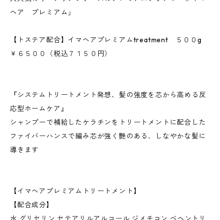
ヘア プレミアム」
【トステア配合】イマヘアプレミアムtreatment ５００g
￥６５００（税込７１５０円）
『システムトリートメント発想、髪の強度を芯から高める反
応型ホームケア』
シャンプーで補給したケラチンをトリートメントに配合した
ファイバーハンスで編み芯が強く艶のある、しなやかな髪に
導きます
【イマヘアプレミアムトリートメント】
【配合成分】
水,グリセリン,セテアリルアルコール,ジメチコン,ベヘントリ