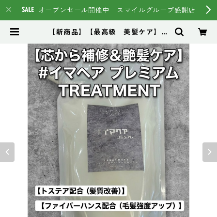
オープンセール開催中 スマイルグループ感謝店
【新商品】【最高級 美髪ケア】＃
イマヘアプレミアムtreatment
【トステア配合】 | スマイルグルー
プ通販ページ #イマヘア HSC強
髪 トステア