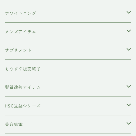
hairU
炭酸洗顔フォーム
ペット用ブラシ
男性にプレゼント
ホワイトニング
XFLEEK エクスフリーク
サプリメント
女性にプレゼント
歯磨き粉
メンズアイテム
ボディケア
サプリメント
除毛クリーム
育毛ケア
犬用
もうすぐ販売終了
養毛剤
フェイスケア
髪質改善アイテム
トステアケア
HSC強髪シリーズ
レブリン酸ケア
アイラッシュ
美容家電