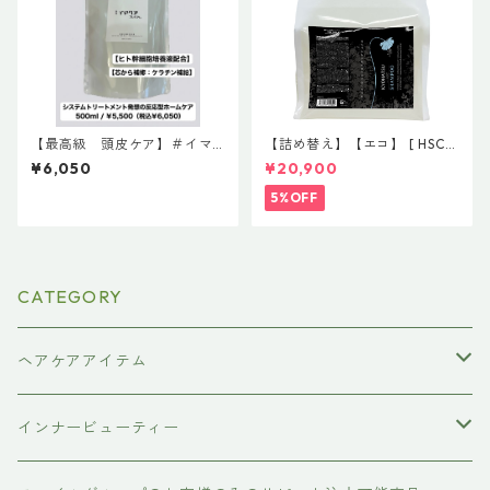
【最高級 頭皮ケア】＃イマ
【詰め替え】【エコ】 [ HSC強
ヘアプレミアムshampoo【ヒ
髪] HSC リペアシャンプー 30
¥6,050
¥20,900
ト幹細胞細胞エキス】
00mL
5%OFF
CATEGORY
ヘアケアアイテム
シャンプー
インナービューティー
#イマヘア