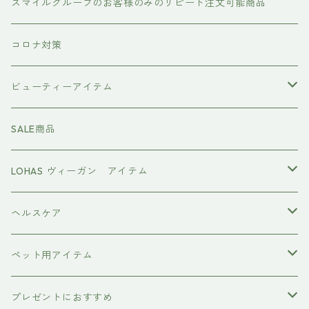
トリートメント ヘアマスク（インバス）
あおつぶ
スマイルグループのお客様のみのリピート注文可能商品
the u （bihatsu）
流さないトリートメント（アウトバス）
コロナ対策
スマイルシャンプー
#イマヘア
ビューティーアイテム
ファーストモアシリーズ
頭皮ケアアイテム
MTG REFA
SALE商品
ハホニコ レブリ レブリン酸ケア
強髪
スタイリング剤
ヤーマン YAMAN
LOHAS ヴィーガン アイテム
カラーシャンプー
ダークニル
N .（エヌドット）
塩基性カラー剤
美容液
ヴィーガン認証
ヘルスケア
インプライム
クロマID
オールインワンジェル
ボディソープ
エイジングケア
ペット用アイテム
ETORAS
洗顔料
犬用シャンプー
プレゼントにおすすめ