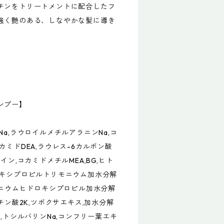
チンをトリートメントに配合したフ
強く艶のある、しなやかな髪に導き
ンプー】
a,ラウロイルメチルアラニンNa,コ
カミドDEA,ラウレス-6カルボン酸
イン,コカミドメチルMEA,BG,ヒト
ロキシプロピルトリモニウム加水分解
モニウムヒドロキシプロピル加水分解
チン酸2K,ツボクサエキス,加水分解
,トシルバリンNa,コンフリー葉エキ