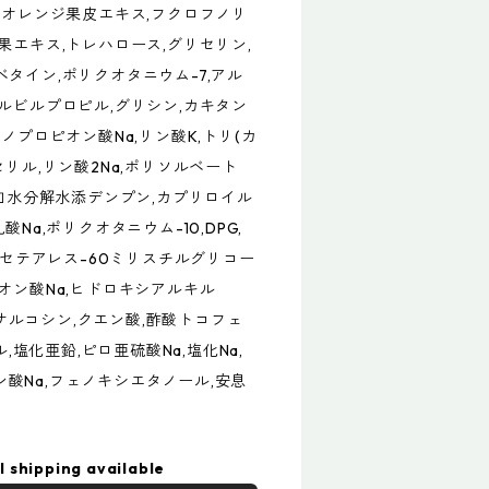
ンオレンジ果皮エキス,フクロフノリ
果エキス,トレハロース,グリセリン,
タイン,ポリクオタニウム-7,アル
ルビルプロピル,グリシン,カキタン
ノプロピオン酸Na,リン酸K,トリ(カ
リル,リン酸2Na,ポリソルベート
,加水分解水添デンプン,カプリロイル
,乳酸Na,ポリクオタニウム-10,DPG,
,セテアレス-60ミリスチルグリコー
オン酸Na,ヒドロキシアルキル
チルサルコシン,クエン酸,酢酸トコフェ
ル,塩化亜鉛,ピロ亜硫酸Na,塩化Na,
ホン酸Na,フェノキシエタノール,安息
l shipping available