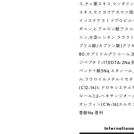
ス,チャ葉エキス,マンダリ
エキス,セイヨウアカマツ球
イソステアラミドプロピルベ
ギニン,ヒアルロン酸アスコ
ニン,水添レシチン,ラウラミ
プリル酸/カプリン酸)グリセ
80,カプリリルグリコール
ジペプチド-17,EDTA-2Na
ペンテト酸5Na,エタノール
ル,ラウロイルメチルイセチ
(C12-14)ヒドロキシエ
ロール,1,2-ヘキサンジオー
オレフィン(C14-16)スル
香酸Na,香料
Internationa