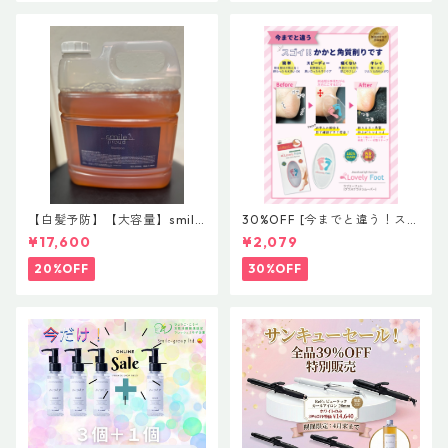
【白髪予防】【大容量】smile
30%OFF [今までと違う！スゴ
proud shampoo 4000ml
イ！！かかと角質削り]Lovely
¥17,600
¥2,079
【スマイルブランド第４世
foot ラブリーフット グラスケ
代】【ヘマチン＆カタラーゼ
ラスリムーバー
20%OFF
30%OFF
で活性酸素を除去】