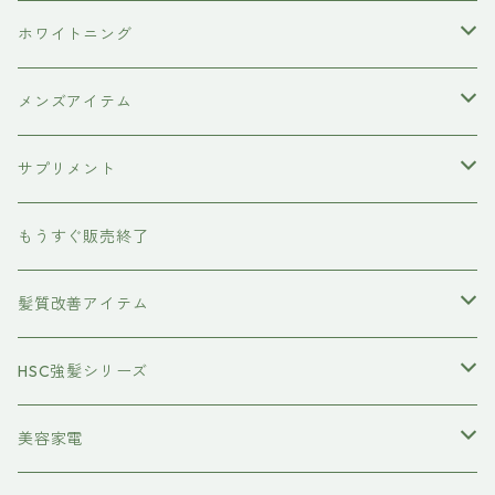
hairU
炭酸洗顔フォーム
ペット用ブラシ
男性にプレゼント
ホワイトニング
XFLEEK エクスフリーク
サプリメント
女性にプレゼント
歯磨き粉
メンズアイテム
ボディケア
サプリメント
除毛クリーム
育毛ケア
犬用
もうすぐ販売終了
養毛剤
フェイスケア
髪質改善アイテム
トステアケア
HSC強髪シリーズ
レブリン酸ケア
アイラッシュ
美容家電