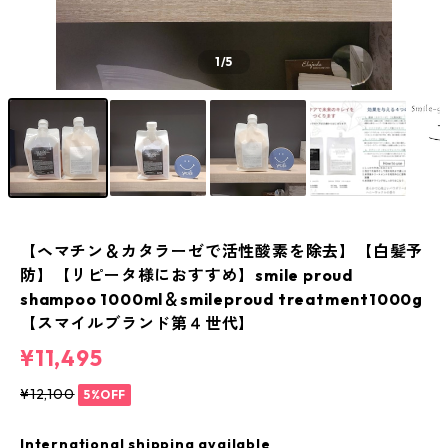
1
/5
【ヘマチン＆カタラーゼで活性酸素を除去】【白髪予
防】【リピータ様におすすめ】smile proud
shampoo 1000ml＆smileproud treatment1000g
【スマイルブランド第４世代】
¥11,495
¥12,100
5%OFF
International shipping available