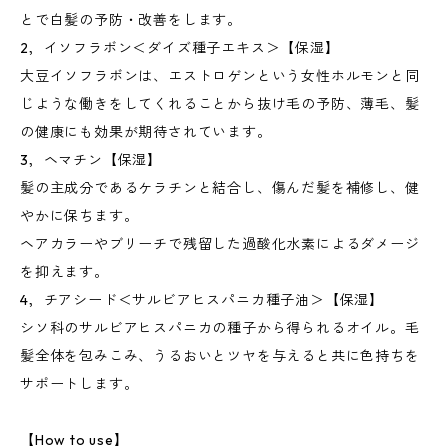
とで白髪の予防・改善をします。
2，イソフラボン＜ダイズ種子エキス＞【保湿】
大豆イソフラボンは、エストロゲンという女性ホルモンと同
じような働きをしてくれることから抜け毛の予防、薄毛、髪
の健康にも効果が期待されています。
3，ヘマチン【保湿】
髪の主成分であるケラチンと結合し、傷んだ髪を補修し、健
やかに保ちます。
ヘアカラーやブリーチで残留した過酸化水素によるダメージ
を抑えます。
4，チアシード＜サルビアヒスパニカ種子油＞【保湿】
シソ科のサルビアヒスパニカの種子から得られるオイル。毛
髪全体を包みこみ、うるおいとツヤを与えると共に色持ちを
サポートします。
【How to use】