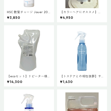
HSC 艶髪チャージ Jouer 200
【カラーヘアにオススメ】
mL ＆ HSC 艶髪チャージ M
【お得サイズ】ファーストモ
¥3,850
¥4,950
ou 200mL
ア モイスチャーシャンプー
プラス
【ecoセット】リピーター様に
【トステアとの相性抜群】サ
おすすめ！ #イマヘア 詰め
ニープレイス プラチナ アミ
¥14,300
¥1,430
替えレフィル お徳用 ケア
ノイオン水 180mL
シャンプー＆ケアトリートメ
ントセット