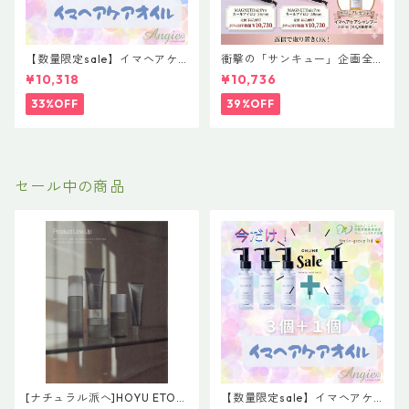
【数量限定sale】イマヘアケ
衝撃の「サンキュー」企画全
アオイル３＋１ キャンペー
品39%OFF 【MAGNET Hair
¥10,318
¥10,736
ン 今だけまとめ買い 4個セ
Pro CURL IRON】（マグネッ
ット
トヘアプロ カールアイロン）
33%OFF
39%OFF
セール中の商品
[ナチュラル派へ]HOYU ETOR
【数量限定sale】イマヘアケ