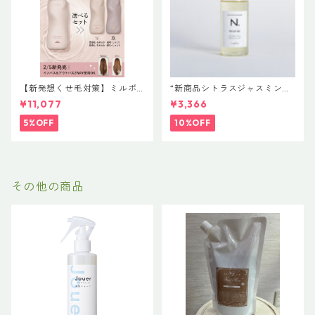
【新発想くせ毛対策】ミルボ
“新商品シトラスジャスミン入
ン 新ブランド「suwae（スワ
荷” N. ポリッシュオイル NE
¥11,077
¥3,366
エ）」ボトルサイズ選べるセ
T.150ml 定価3400円（税込37
ット｜リラクシングシャンプ
40円）
5%OFF
10%OFF
ー 500mL ＋ トリートメント
500g（髪の柔軟剤／うねりケ
ア）
その他の商品