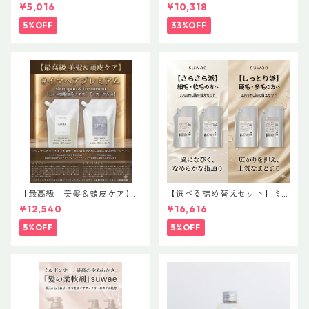
AS【Effortless Line】レアバ
アオイル３＋１ キャンペー
¥5,016
¥10,318
ーム＆グレイズオイルセット
ン 今だけまとめ買い 4個セ
ット
5%OFF
33%OFF
【最高級 美髪＆頭皮ケア】
【選べる詰め替えセット】ミ
＃イマヘアプレミアムshampo
ルボン 新ブランド「suwae
¥12,540
¥16,616
o＆treatment【ヒト幹細胞細
（スワエ）」｜リラクシング
胞エキス】【トステア配合】
シャンプー 1000mL ￥7,590
5%OFF
5%OFF
＋ トリートメント 1000g￥9,
900（髪の柔軟剤／うねりケ
ア）