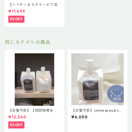
【ヘマチン＆カタラーゼで活
性酸素を除去】【白髪予防】
¥11,495
【リピータ様におすすめ】smi
le proud shampoo 1000ml
5%OFF
＆smileproud treatment10
00g 【スマイルブランド第４
世代】
同じカテゴリの商品
【白髪予防】【初回特典あ
【白髪予防】smile proud sha
り】smile proud shampoo 1
mpoo 1000ml スマイルプ
¥12,540
¥6,050
000ml＆smileproud treatm
ラウドシャンプー【スマイル
ent1000g 【スマイルブラン
ブランド第４世代】 ￥6050
5%OFF
ド第４世代】 ￥11000