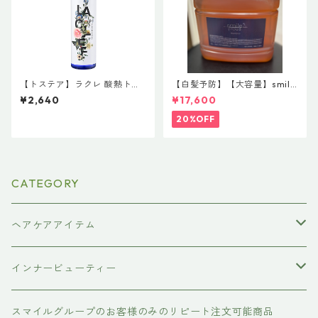
【トステア】ラクレ 酸熱トリ
【白髪予防】【大容量】smile
ートメント L 120mL
proud shampoo 4000ml
¥2,640
¥17,600
【スマイルブランド第４世
代】【ヘマチン＆カタラーゼ
20%OFF
で活性酸素を除去】
CATEGORY
ヘアケアアイテム
シャンプー
インナービューティー
#イマヘア
トリートメント ヘアマスク（インバス）
あおつぶ
スマイルグループのお客様のみのリピート注文可能商品