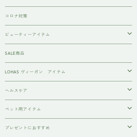
the u （bihatsu）
流さないトリートメント（アウトバス）
コロナ対策
スマイルシャンプー
#イマヘア
ビューティーアイテム
ファーストモアシリーズ
頭皮ケアアイテム
MTG REFA
SALE商品
ハホニコ レブリ レブリン酸ケア
強髪
スタイリング剤
ヤーマン YAMAN
LOHAS ヴィーガン アイテム
カラーシャンプー
ダークニル
N .（エヌドット）
塩基性カラー剤
美容液
ヴィーガン認証
ヘルスケア
インプライム
クロマID
オールインワンジェル
ボディソープ
エイジングケア
ペット用アイテム
ETORAS
洗顔料
犬用シャンプー
プレゼントにおすすめ