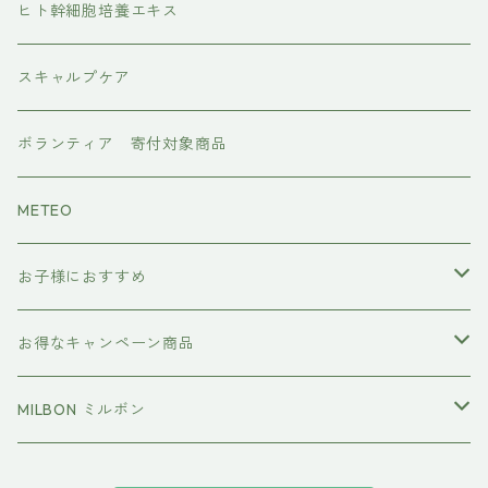
水素トリートメント
ヘアアイロン
ヒト幹細胞培養エキス
マグネット
プレックスケア
ドライヤー
スキャルプケア
ワンダム
CMCケア
ボランティア 寄付対象商品
METEO
お子様におすすめ
イクエイブ キッズ プリンセス
お得なキャンペーン商品
おすすめセット
MILBON ミルボン
エルジューダ