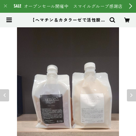
オープンセール開催中 スマイルグループ感謝店
【ヘマチン＆カタラーゼで活性酸素
を除去】【白髪予防】【リピータ様
におすすめ】smile proud shamp
oo 1000ml＆smileproud treat
ment1000g 【スマイルブランド第
４世代】 | スマイルグループ通販ペ
ージ #イマヘア HSC強髪 トステ
ア