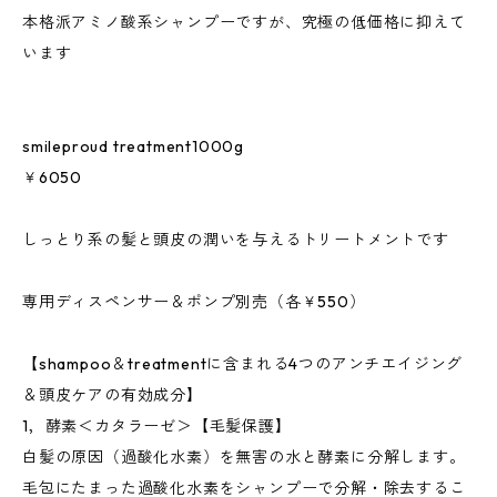
本格派アミノ酸系シャンプーですが、究極の低価格に抑えて
います
smileproud treatment1000g
￥6050
しっとり系の髪と頭皮の潤いを与えるトリートメントです
専用ディスペンサー＆ポンプ別売（各￥550）
【shampoo＆treatmentに含まれる4つのアンチエイジング
＆頭皮ケアの有効成分】
1，酵素＜カタラーゼ＞【毛髪保護】
白髪の原因（過酸化水素）を無害の水と酵素に分解します。
毛包にたまった過酸化水素をシャンプーで分解・除去するこ