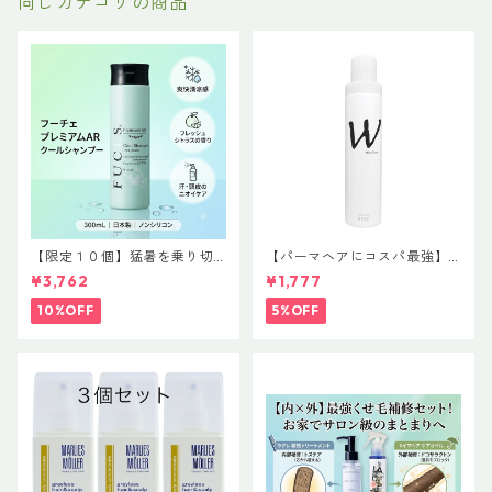
同じカテゴリの商品
【限定１０個】猛暑を乗り切
【パーマヘアにコスパ最強】
る！サロン品質の極上クール
ルシケア ワックスフォームW
¥3,762
¥1,777
体験「フーチェ プレミアムAR
240g
クールシャンプー 300ml」
10%OFF
5%OFF