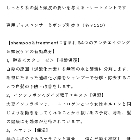
しっとり系の髪と頭皮の潤いを与えるトリートメントです
専用ディスペンサー＆ポンプ別売り（各￥550）
【shampoo＆treatmentに含まれる4つのアンチエイジング
＆頭皮ケアの有効成分】
1，酵素＜カタラーゼ＞【毛髪保護】
白髪の原因（過酸化水素）を無害の水と酵素に分解します。
毛包にたまった過酸化水素をシャンプーで分解・除去するこ
とで白髪の予防・改善をします。
2，イソフラボン＜ダイズ種子エキス＞【保湿】
大豆イソフラボンは、エストロゲンという女性ホルモンと同
じような働きをしてくれることから抜け毛の予防、薄毛、髪
の健康にも効果が期待されています。
3，ヘマチン【保湿】
髪の主成分であるケラチンと結合し、傷んだ髪を補修し、健