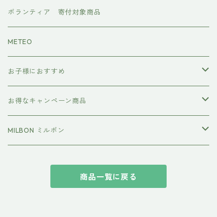
ワンダム
CMCケア
ボランティア 寄付対象商品
METEO
お子様におすすめ
イクエイブ キッズ プリンセス
お得なキャンペーン商品
おすすめセット
MILBON ミルボン
エルジューダ
商品一覧に戻る
suwae（スワエ） 髪の柔軟剤