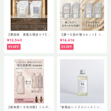
【最高級 美髪＆頭皮ケア】
【選べる詰め替えセット】ミ
＃イマヘアプレミアムshampo
ルボン 新ブランド「suwae
¥12,540
¥16,616
o＆treatment【ヒト幹細胞細
（スワエ）」｜リラクシング
胞エキス】【トステア配合】
シャンプー 1000mL ￥7,590
5%OFF
5%OFF
＋ トリートメント 1000g￥9,
900（髪の柔軟剤／うねりケ
ア）
【新発想くせ毛対策】ミルボ
“新商品シトラスジャスミン入
ン 新ブランド「suwae（スワ
荷” N. ポリッシュオイル NE