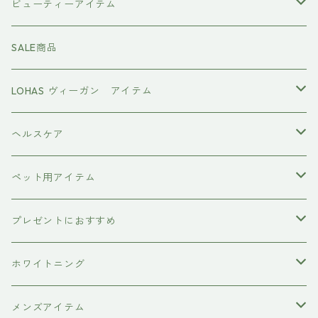
#イマヘア
ビューティーアイテム
ファーストモアシリーズ
頭皮ケアアイテム
MTG REFA
SALE商品
ハホニコ レブリ レブリン酸ケア
強髪
スタイリング剤
ヤーマン YAMAN
LOHAS ヴィーガン アイテム
カラーシャンプー
ダークニル
N .（エヌドット）
塩基性カラー剤
美容液
ヴィーガン認証
ヘルスケア
インプライム
クロマID
オールインワンジェル
ボディソープ
エイジングケア
ペット用アイテム
ETORAS
洗顔料
犬用シャンプー
プレゼントにおすすめ
hairU
炭酸洗顔フォーム
ペット用ブラシ
男性にプレゼント
ホワイトニング
XFLEEK エクスフリーク
サプリメント
女性にプレゼント
歯磨き粉
メンズアイテム