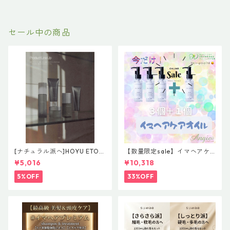
セール中の商品
[ナチュラル派へ]HOYU ETOR
【数量限定sale】イマヘアケ
AS【Effortless Line】レアバ
アオイル３＋１ キャンペー
¥5,016
¥10,318
ーム＆グレイズオイルセット
ン 今だけまとめ買い 4個セ
ット
5%OFF
33%OFF