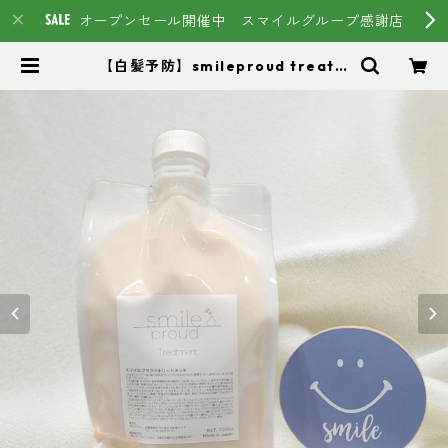
オープンセール開催中 スマイルグループ感謝店
【白髪予防】smileproud treatm
ent1000g トリートメント【スマイ
ルブランド第４世代】 ¥6050 | ス
マイルグループ通販ページ #イマヘ
ア HSC強髪 トステア