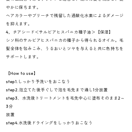
やかに保ちます。
ヘアカラーやブリーチで残留した過酸化水素によるダメージ
を抑えます。
4，チアシード＜サルビアヒスパニカ種子油＞【保湿】
シソ科のサルビアヒスパニカの種子から得られるオイル。毛
髪全体を包みこみ、うるおいとツヤを与えると共に色持ちを
サポートします。
【How to use】
step1.しっかり予洗いをおこなう
step2.泡立てた後手ぐしで泡を毛先まで通し1分放置
step3．水洗後トリートメントを毛先中心に塗布そのまま2～
3分
放置
step4.水洗後ドライングをしっかりおこなう