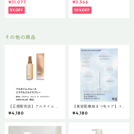
¥11,077
¥3,366
エ）」ボトルサイズ選べるセ
T.150ml 定価3400円（税込37
ット｜リラクシングシャンプ
40円）
5%OFF
10%OFF
ー 500mL ＋ トリートメント
500g（髪の柔軟剤／うねりケ
ア）
その他の商品
【正規販売店】アルタイム ス
【美容医療級まつ毛ケア】ト
ムース ミラクルミルクスプレ
リプルロングラッシュ SC30
¥4,180
¥4,180
ー （販売名：アルタイム ス
再生医療で注目の美容成分を
ムース M ミルクスプレー）
高配合 TRIPLE LONG LUSH
100ml ￥4,180（税込）
SC30