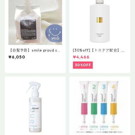
【白髪予防】smile proud sha
[30%off]【トステア配合】ハ
mpoo 1000ml スマイルプ
ホニコ キラメトゥインクル
¥6,050
¥4,466
ラウドシャンプー【スマイル
シャンプー 1000mL
ブランド第４世代】 ￥6050
30%OFF