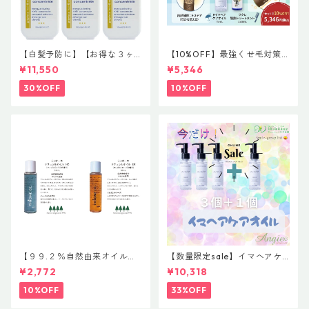
【白髪予防に】【お得な３ヶ
【10%OFF】最強くせ毛対策
月定期便】 【ダークニル配
セット！内部×外部のW補修
¥11,550
¥5,346
合】グレイレス ヘア＆スキャ
（ラクレ酸熱トリートメント
ルプ コンセントレイト(頭皮養
＆#イマヘア ケアオイル）
30%OFF
10%OFF
毛料) NET 100mL ¥5,500(税
込)❌３個 ３ヶ月セット♪
【９９.２％自然由来オイル】
【数量限定sale】イマヘアケ
【髪＆全身OK】【濡れ髪にお
アオイル３＋１ キャンペー
¥2,772
¥10,318
すすめ】【コスパ最強】ティ
ン 今だけまとめ買い 4個セ
オーネ ナチュラルオイル 80m
ット
10%OFF
33%OFF
L