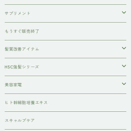
ボディケア
サプリメント
除毛クリーム
育毛ケア
犬用
もうすぐ販売終了
養毛剤
フェイスケア
髪質改善アイテム
トステアケア
HSC強髪シリーズ
レブリン酸ケア
アイラッシュ
美容家電
水素トリートメント
ヘアアイロン
ヒト幹細胞培養エキス
マグネット
プレックスケア
ドライヤー
スキャルプケア