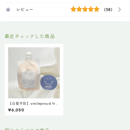
レビュー
(58)
最近チェックした商品
【白髪予防】smileproud tre
atment1000g トリートメン
¥6,050
ト【スマイルブランド第４世
代】 ¥6050