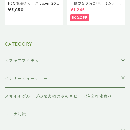
HSC 艶髪チャージ Jouer 200
【限定５０％OFF】【カラー
mL ＆ HSC 艶髪チャージ M
ヘアにおすすめ】ウエラ カ
¥3,850
¥1,265
ou 200mL
ラーモーション+ 4ウィーク プ
ログラム 20ml×４ ￥2,530円
50%OFF
CATEGORY
ヘアケアアイテム
シャンプー
インナービューティー
#イマヘア
トリートメント ヘアマスク（インバス）
あおつぶ
スマイルグループのお客様のみのリピート注文可能商品
the u （bihatsu）
流さないトリートメント（アウトバス）
コロナ対策
スマイルシャンプー