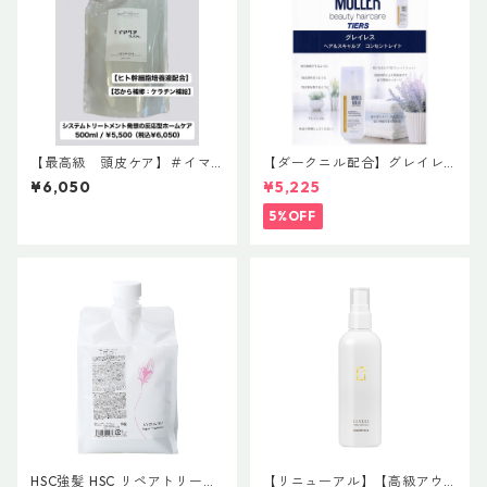
【最高級 頭皮ケア】＃イマ
【ダークニル配合】グレイレ
ヘアプレミアムshampoo【ヒ
ス ヘア＆スキャルプ コンセン
¥6,050
¥5,225
ト幹細胞細胞エキス】
トレイト(頭皮養毛料) NET 10
0mL ¥5,500(税込)
5%OFF
HSC強髪 HSC リペアトリート
【リニューアル】【高級アウ