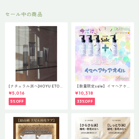
セール中の商品
[ナチュラル派へ]HOYU ETOR
【数量限定sale】イマヘアケ
AS【Effortless Line】レアバ
アオイル３＋１ キャンペー
¥5,016
¥10,318
ーム＆グレイズオイルセット
ン 今だけまとめ買い 4個セ
ット
5%OFF
33%OFF