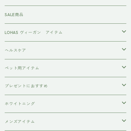
ファーストモアシリーズ
頭皮ケアアイテム
MTG REFA
SALE商品
ハホニコ レブリ レブリン酸ケア
強髪
スタイリング剤
ヤーマン YAMAN
LOHAS ヴィーガン アイテム
カラーシャンプー
ダークニル
N .（エヌドット）
塩基性カラー剤
美容液
ヴィーガン認証
ヘルスケア
インプライム
クロマID
オールインワンジェル
ボディソープ
エイジングケア
ペット用アイテム
ETORAS
洗顔料
犬用シャンプー
プレゼントにおすすめ
hairU
炭酸洗顔フォーム
ペット用ブラシ
男性にプレゼント
ホワイトニング
XFLEEK エクスフリーク
サプリメント
女性にプレゼント
歯磨き粉
メンズアイテム