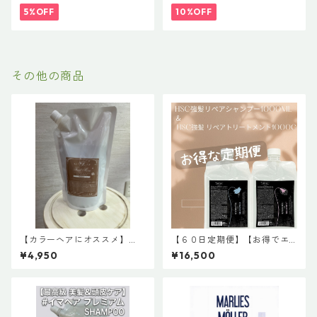
ット｜リラクシングシャンプ
40円）
5%OFF
10%OFF
ー 500mL ＋ トリートメント
500g（髪の柔軟剤／うねりケ
ア）
その他の商品
【カラーヘアにオススメ】
【６０日定期便】【お得でエ
【お得サイズ】ファーストモ
コな詰め替え】【数量限定】H
¥4,950
¥16,500
ア モイスチャーシャンプー
SC強髪shampoo <リペアシャ
プラス
ンプー>1000ml ＆ HSC強髪tr
eatment <リペアトリートメ
ント>1000g