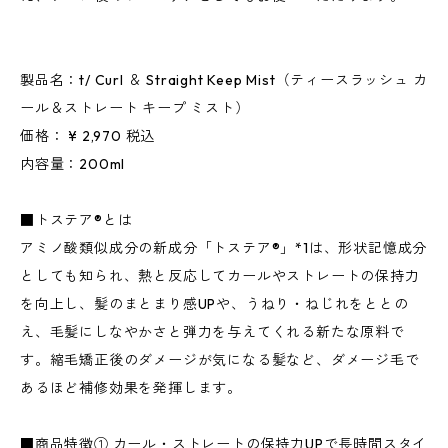
製品名：t/ Curl ＆ Straight Keep Mist（ティースラッシュ カ
ール＆ストレート キープ ミスト）
価格： ¥ 2,970 税込
内容量：200ml
■トステア®︎とは
アミノ酸類似成分の新成分「トステア®」*1は、形状記憶成分
としても知られ、熱と反応してカールやストレートの保持力
を向上し、髪のまとまり感UPや、うねり・ねじれをととの
え、毛髪にしなやかさと弾力を与えてくれる新たな原料で
す。縮毛矯正後のダメージが気になる髪など、ダメージ毛で
あるほど補修効果を発揮します。
■商品特徴① カール・ストレートの保持力UPで長時間スタイ