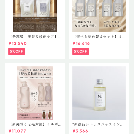
【最高級 美髪＆頭皮ケア】
【選べる詰め替えセット】ミ
＃イマヘアプレミアムshampo
ルボン 新ブランド「suwae
¥12,540
¥16,616
o＆treatment【ヒト幹細胞細
（スワエ）」｜リラクシング
胞エキス】【トステア配合】
シャンプー 1000mL ￥7,590
5%OFF
5%OFF
＋ トリートメント 1000g￥9,
900（髪の柔軟剤／うねりケ
ア）
【新発想くせ毛対策】ミルボ
“新商品シトラスジャスミン入
ン 新ブランド「suwae（スワ
荷” N. ポリッシュオイル NE
¥11,077
¥3,366
エ）」ボトルサイズ選べるセ
T.150ml 定価3400円（税込37