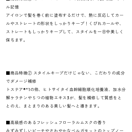
ル記憶
アイロンで髪を巻く前に塗布するだけで、熱に反応してカー
ルやストレートの形状をしっかりキープ！くびれカールや、
ストレートもしっかりキープして、スタイルを一日中美しく
保ちます。
■商品特徴② スタイルキープだけじゃない、こだわりの成分
でダメージ補修
トステア®︎*1の他、ヒトサイタイ血幹細胞順化培養液、加水分
解ケラチンや５つの植物エキス3が、髪を補修して質感をと
とのえ、まとまりのある美しい髪へと導きます。
■高級感のあるフレッシュフローラルムスクの香り
みずみずしいピーチやさわやかなベルガモットのトップノー