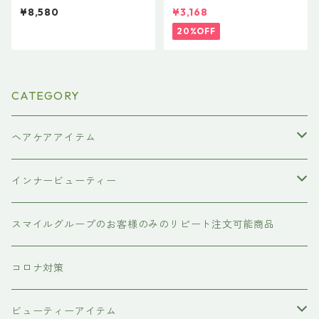
メント 1000g
トバスTR】ハホニコ レブリ ヘ
¥8,580
¥3,168
アローションa 240mL
20%OFF
CATEGORY
ヘアケアアイテム
シャンプー
インナービューティー
#イマヘア
トリートメント ヘアマスク（インバス）
あおつぶ
スマイルグループのお客様のみのリピート注文可能商品
the u （bihatsu）
流さないトリートメント（アウトバス）
コロナ対策
スマイルシャンプー
#イマヘア
ビューティーアイテム