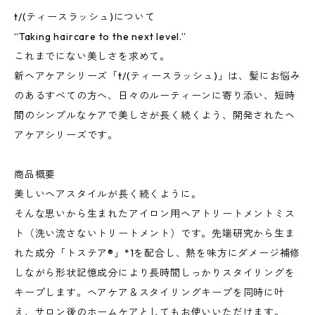
t/(ティースラッシュ)について
“Taking haircare to the next level.”
これまでにない美しさを求めて。
新ヘアケアシリーズ「t/(ティースラッシュ)」は、髪にお悩み
のあるすべての方へ、日々のルーティーンに寄り添い、短時
間のシンプルなケアで美しさが長く続くよう、開発されたヘ
アケアシリーズです。
商品概要
美しいヘアスタイルが長く続くように。
そんな思いから生まれたアイロン用ヘアトリートメントミス
ト（洗い流さないトリートメント）です。先端研究から生ま
れた成分「トステア®︎」*1を配合し、熱を味方にダメージ補修
しながら形状記憶成分により長時間しっかりスタイリングを
キープします。ヘアケア＆スタイリングキープを同時に叶
え、サロン後のホームケアとしてもお使いいただけます。