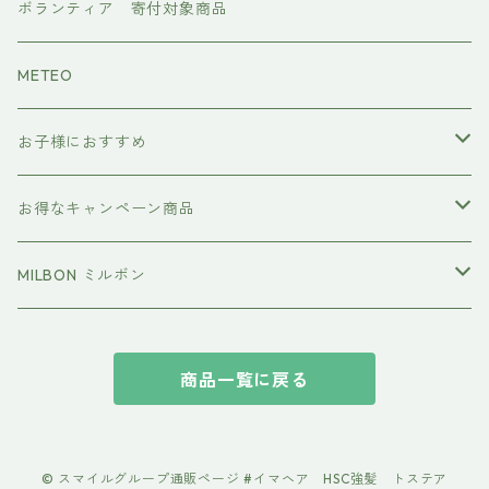
ワンダム
CMCケア
ボランティア 寄付対象商品
METEO
お子様におすすめ
イクエイブ キッズ プリンセス
お得なキャンペーン商品
おすすめセット
MILBON ミルボン
エルジューダ
商品一覧に戻る
suwae（スワエ） 髪の柔軟剤
© スマイルグループ通販ページ #イマヘア HSC強髪 トステア