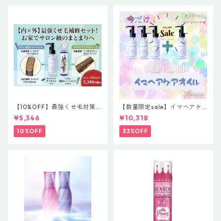
【10%OFF】最強くせ毛対策
【数量限定sale】イマヘアケ
セット！内部×外部のW補修
アオイル３＋１ キャンペー
¥5,346
¥10,318
（ラクレ酸熱トリートメント
ン 今だけまとめ買い 4個セ
＆#イマヘア ケアオイル）
ット
10%OFF
33%OFF