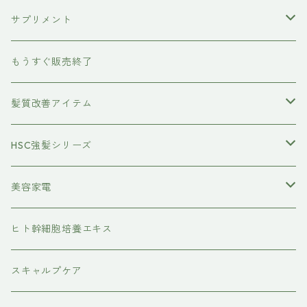
ボディケア
サプリメント
除毛クリーム
育毛ケア
犬用
もうすぐ販売終了
養毛剤
フェイスケア
髪質改善アイテム
トステアケア
HSC強髪シリーズ
レブリン酸ケア
アイラッシュ
美容家電
水素トリートメント
ヘアアイロン
ヒト幹細胞培養エキス
マグネット
プレックスケア
ドライヤー
スキャルプケア