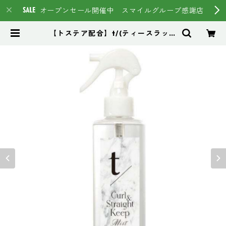
オープンセール開催中 スマイルグループ感謝店
【トステア配合】t/(ティースラッシ
ュ) ヘアケア＆スタイリングキープ
を同時に叶える洗い流さないトリー
トメント | スマイルグループ通販ペ
ージ #イマヘア HSC強髪 トステ
ア