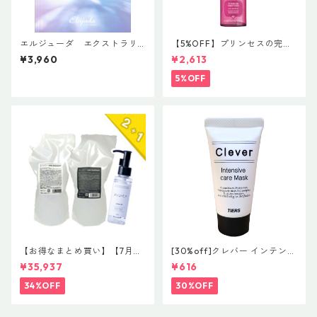
エルジューダ エクストラリ
【5%OFF】プリンセスの完璧
ペア 「EXTRA REPAIR SERU
ヘアケア 【レブロン プロフ
¥3,960
¥2,613
M」＆「EXTRA REPAIR MILK
ェッショナル イクエイブ キッ
Y SERUM」
ズ プリンセスルックディタン
5%OFF
グリング コンディショナー】
【お得なまとめ買い】【7月末
[30%off]クレバー インテンシ
まで限定】驚愕の2+1企画！#
ブ ケア マスク 30g 希望小売
¥35,937
¥616
イマヘア 贅沢コンプリートセ
価格 ¥800 (税抜)
ット 「今の髪が、一番好きに
34%OFF
30%OFF
なる。」