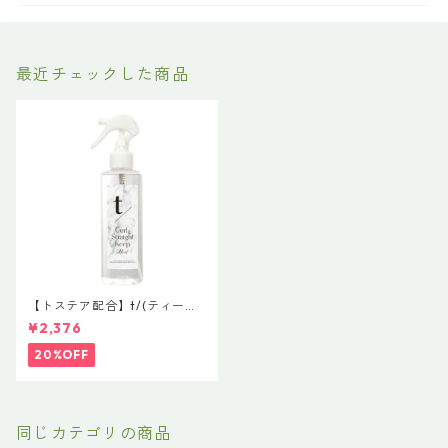
最近チェックした商品
【トステア配合】t/(ティース
ラッシュ) ヘアケア＆スタイ
¥2,376
リングキープを同時に叶える
洗い流さないトリートメント
20%OFF
同じカテゴリの商品