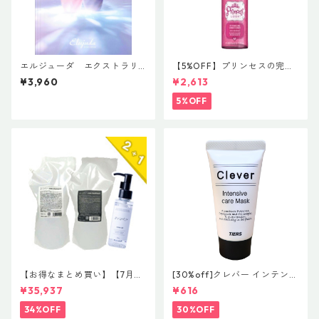
エルジューダ エクストラリ
【5%OFF】プリンセスの完璧
ペア 「EXTRA REPAIR SERU
ヘアケア 【レブロン プロフ
¥3,960
¥2,613
M」＆「EXTRA REPAIR MILK
ェッショナル イクエイブ キッ
Y SERUM」
ズ プリンセスルックディタン
5%OFF
グリング コンディショナー】
【お得なまとめ買い】【7月末
[30%off]クレバー インテンシ
まで限定】驚愕の2+1企画！#
ブ ケア マスク 30g 希望小売
¥35,937
¥616
イマヘア 贅沢コンプリートセ
価格 ¥800 (税抜)
ット 「今の髪が、一番好きに
34%OFF
30%OFF
なる。」