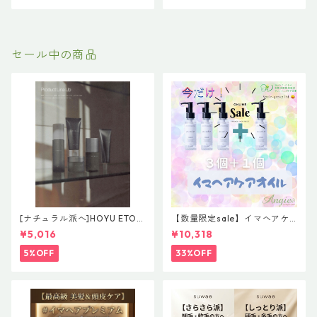
セール中の商品
[ナチュラル派へ]HOYU ETOR
【数量限定sale】イマヘアケ
AS【Effortless Line】レアバ
アオイル３＋１ キャンペー
¥5,016
¥10,318
ーム＆グレイズオイルセット
ン 今だけまとめ買い 4個セ
ット
5%OFF
33%OFF