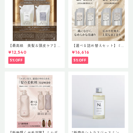
【最高級 美髪＆頭皮ケア】
【選べる詰め替えセット】ミ
＃イマヘアプレミアムshampo
ルボン 新ブランド「suwae
¥12,540
¥16,616
o＆treatment【ヒト幹細胞細
（スワエ）」｜リラクシング
胞エキス】【トステア配合】
シャンプー 1000mL ￥7,590
5%OFF
5%OFF
＋ トリートメント 1000g￥9,
900（髪の柔軟剤／うねりケ
ア）
【新発想くせ毛対策】ミルボ
“新商品シトラスジャスミン入