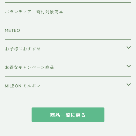
ワンダム
CMCケア
ボランティア 寄付対象商品
METEO
お子様におすすめ
イクエイブ キッズ プリンセス
お得なキャンペーン商品
おすすめセット
MILBON ミルボン
エルジューダ
商品一覧に戻る
suwae（スワエ） 髪の柔軟剤