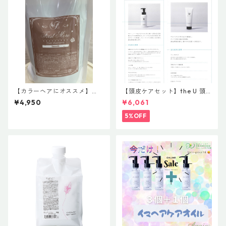
【カラーヘアにオススメ】
【頭皮ケアセット】the U 頭
【お得サイズ】ファーストモ
皮用シャンプー＆トリートメ
¥4,950
¥6,061
ア スムースシャンプープラ
ントセット
ス
5%OFF