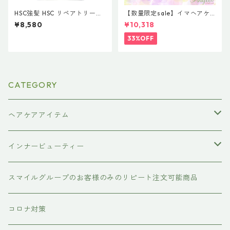
HSC強髪 HSC リペアトリート
【数量限定sale】イマヘアケ
メント 1000g
アオイル３＋１ キャンペー
¥8,580
¥10,318
ン 今だけまとめ買い 4個セ
ット
33%OFF
CATEGORY
ヘアケアアイテム
シャンプー
インナービューティー
#イマヘア
トリートメント ヘアマスク（インバス）
あおつぶ
スマイルグループのお客様のみのリピート注文可能商品
the u （bihatsu）
流さないトリートメント（アウトバス）
コロナ対策