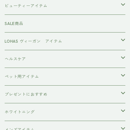
スマイルシャンプー
#イマヘア
ビューティーアイテム
ファーストモアシリーズ
頭皮ケアアイテム
MTG REFA
SALE商品
ハホニコ レブリ レブリン酸ケア
強髪
スタイリング剤
ヤーマン YAMAN
LOHAS ヴィーガン アイテム
カラーシャンプー
ダークニル
N .（エヌドット）
塩基性カラー剤
美容液
ヴィーガン認証
ヘルスケア
インプライム
クロマID
オールインワンジェル
ボディソープ
エイジングケア
ペット用アイテム
ETORAS
洗顔料
犬用シャンプー
プレゼントにおすすめ
hairU
炭酸洗顔フォーム
ペット用ブラシ
男性にプレゼント
ホワイトニング
XFLEEK エクスフリーク
サプリメント
女性にプレゼント
歯磨き粉
メンズアイテム