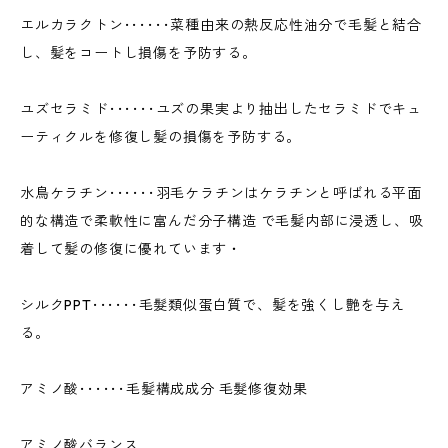
エルカラクトン･･････菜種由来の熱反応性油分で毛髪と結合
し、髪をコートし損傷を予防する。
ユズセラミド･･････ユズの果実より抽出したセラミドでキュ
ーティクルを修復し髪の損傷を予防する。
水鳥ケラチン･･････羽毛ケラチンはケラチンと呼ばれる平面
的な構造で柔軟性に富んだ分子構造 で毛髪内部に浸透し、吸
着して髪の修復に優れています・
シルクPPT･･････毛髮類似蛋白質で、髪を強くし艶を与え
る。
アミノ酸･･････毛髪構成成分 毛髮修復効果
アミノ酸バランス