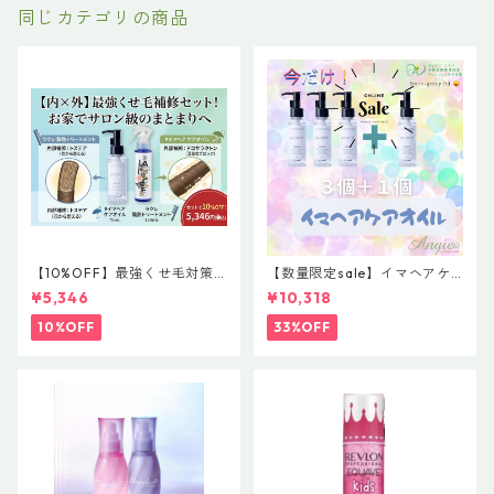
同じカテゴリの商品
【10%OFF】最強くせ毛対策
【数量限定sale】イマヘアケ
セット！内部×外部のW補修
アオイル３＋１ キャンペー
¥5,346
¥10,318
（ラクレ酸熱トリートメント
ン 今だけまとめ買い 4個セ
＆#イマヘア ケアオイル）
ット
10%OFF
33%OFF