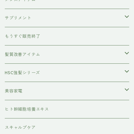
ボディケア
サプリメント
除毛クリーム
育毛ケア
犬用
もうすぐ販売終了
養毛剤
フェイスケア
髪質改善アイテム
トステアケア
HSC強髪シリーズ
レブリン酸ケア
アイラッシュ
美容家電
水素トリートメント
ヘアアイロン
ヒト幹細胞培養エキス
マグネット
プレックスケア
ドライヤー
スキャルプケア