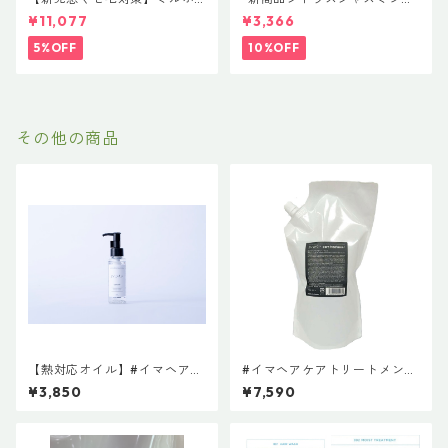
ン 新ブランド「suwae（スワ
荷” N. ポリッシュオイル NE
¥11,077
¥3,366
エ）」ボトルサイズ選べるセ
T.150ml 定価3400円（税込37
ット｜リラクシングシャンプ
40円）
5%OFF
10%OFF
ー 500mL ＋ トリートメント
500g（髪の柔軟剤／うねりケ
ア）
その他の商品
【熱対応オイル】#イマヘアケ
#イマヘアケアトリートメント
アオイル 75mL 洗い流さな
800g レフィル 【トリート
¥3,850
¥7,590
いトリートメント
メント・ヘアマスク】超お徳
用サイズ