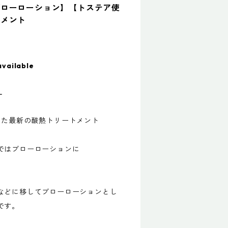
ブローローション】【トステア使
トメント
available
L
した最新の酸熱トリートメント
ではブローローションに
などに移してブローローションとし
です。