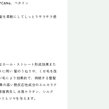
、PCANa、ベタイン
･･髪を柔軟にしてしっとりサラサラ感
)はカール・ストレート形成効果また
トに用い 髪のうねりや、くせ毛を改
ジ毛により効果的で、持続する整髪
効果の高い熱反応性成分のエルカラク
修復再生し 水鳥ケラチン、シルク
ハリとツヤを与えます。