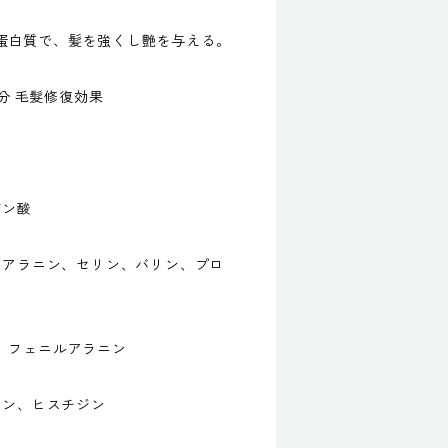
類似蛋白質で、髪を強くし艶を与える。
成分 毛髮修復効果
ギン酸
、アラニン、セリン、バリン、プロ
、フェニルアラニン
ニン、ヒスチジン