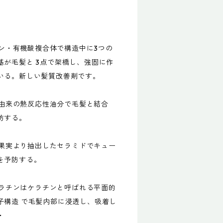
アミン・有機酸複合体で構造中に3つの
基が毛髪と 3点で架橋し、強固に作
いる。新しい髪質改善剤です。
菜種由来の熱反応性油分で毛髪と結合
防する。
ズの果実より抽出したセラミドでキュー
を予防する。
毛ケラチンはケラチンと呼ばれる平面的
子構造 で毛髪内部に浸透し、吸着し
・