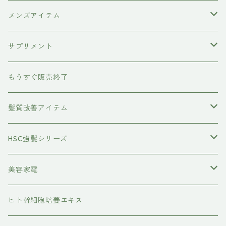
XFLEEK エクスフリーク
サプリメント
女性にプレゼント
歯磨き粉
メンズアイテム
ボディケア
サプリメント
除毛クリーム
育毛ケア
犬用
もうすぐ販売終了
養毛剤
フェイスケア
髪質改善アイテム
トステアケア
HSC強髪シリーズ
レブリン酸ケア
アイラッシュ
美容家電
水素トリートメント
ヘアアイロン
ヒト幹細胞培養エキス