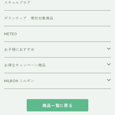
マグネット
プレックスケア
ドライヤー
スキャルプケア
ワンダム
CMCケア
ボランティア 寄付対象商品
METEO
お子様におすすめ
イクエイブ キッズ プリンセス
お得なキャンペーン商品
おすすめセット
MILBON ミルボン
エルジューダ
商品一覧に戻る
suwae（スワエ） 髪の柔軟剤