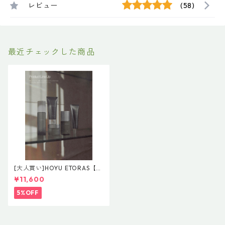
レビュー
(58)
最近チェックした商品
[大人買い]HOYU ETORAS【Ef
fortless Line】＆【Styling Li
¥11,600
ne】５本フルセット
5%OFF