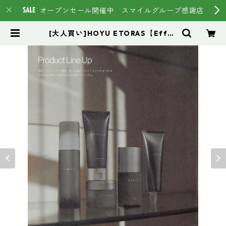
オープンセール開催中 スマイルグループ感謝店
[大人買い]HOYU ETORAS【Effor
tless Line】＆【Styling Line】
５本フルセット | スマイルグループ
通販ページ #イマヘア HSC強髪
トステア