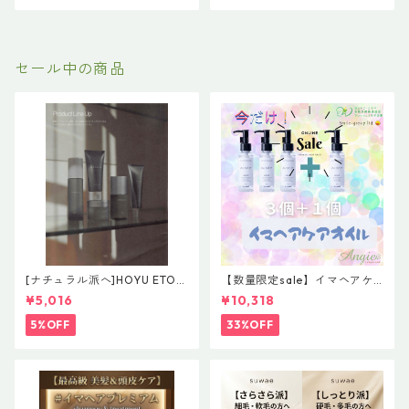
セール中の商品
[ナチュラル派へ]HOYU ETOR
【数量限定sale】イマヘアケ
AS【Effortless Line】レアバ
アオイル３＋１ キャンペー
¥5,016
¥10,318
ーム＆グレイズオイルセット
ン 今だけまとめ買い 4個セ
ット
5%OFF
33%OFF