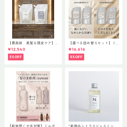
【最高級 美髪＆頭皮ケア】
【選べる詰め替えセット】ミ
＃イマヘアプレミアムshampo
ルボン 新ブランド「suwae
¥12,540
¥16,616
o＆treatment【ヒト幹細胞細
（スワエ）」｜リラクシング
胞エキス】【トステア配合】
シャンプー 1000mL ￥7,590
5%OFF
5%OFF
＋ トリートメント 1000g￥9,
900（髪の柔軟剤／うねりケ
ア）
【新発想くせ毛対策】ミルボ
“新商品シトラスジャスミン入