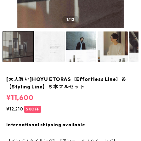
1
/12
[大人買い]HOYU ETORAS【Effortless Line】＆
【Styling Line】５本フルセット
¥11,600
¥12,210
5%OFF
International shipping available