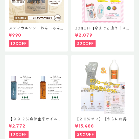
メディカルワン わんにゃん
30%OFF [今までと違う！スゴ
元気ing ビッツタイプ 犬用
イ！！かかと角質削り]Lovely
¥990
¥2,079
おやつ NEW ¥1,000（税別）
foot ラブリーフット グラスケ
ラスリムーバー
10%OFF
30%OFF
【９９.２％自然由来オイル】
【２０％オフ】【さらにお得
【髪＆全身OK】【濡れ髪にお
な詰め替え】【髪のボリュー
¥2,772
¥15,488
すすめ】【コスパ最強】ティ
ムアップコンビ】イマヘアケ
オーネ ナチュラルオイル 80m
アシャンプー８００ml＆イン
10%OFF
20%OFF
L
サイドクア１０００ml