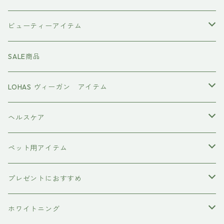
スマイルシャンプー
#イマヘア
ビューティーアイテム
ファーストモアシリーズ
頭皮ケアアイテム
MTG REFA
SALE商品
ハホニコ レブリ レブリン酸ケア
強髪
スタイリング剤
ヤーマン YAMAN
LOHAS ヴィーガン アイテム
カラーシャンプー
ダークニル
N .（エヌドット）
塩基性カラー剤
美容液
ヴィーガン認証
ヘルスケア
インプライム
クロマID
オールインワンジェル
ボディソープ
エイジングケア
ペット用アイテム
ETORAS
洗顔料
犬用シャンプー
プレゼントにおすすめ
hairU
炭酸洗顔フォーム
ペット用ブラシ
男性にプレゼント
ホワイトニング