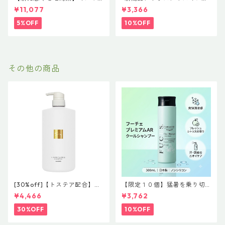
ン 新ブランド「suwae（スワ
荷” N. ポリッシュオイル NE
¥11,077
¥3,366
エ）」ボトルサイズ選べるセ
T.150ml 定価3400円（税込37
ット｜リラクシングシャンプ
40円）
5%OFF
10%OFF
ー 500mL ＋ トリートメント
500g（髪の柔軟剤／うねりケ
ア）
その他の商品
[30%off]【トステア配合】ハ
【限定１０個】猛暑を乗り切
ホニコ キラメトゥインクル
る！サロン品質の極上クール
¥4,466
¥3,762
シャンプー 1000mL
体験「フーチェ プレミアムAR
クールシャンプー 300ml」
30%OFF
10%OFF