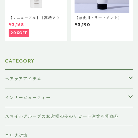
【リニューアル】【高級アウ
【頭皮用トリートメント】
トバスTR】ハホニコ レブリ ヘ
【保湿しっとり】 the U（ザ
¥3,168
¥3,190
アローションa 240mL
ユー）/ BIHATSU the U 002
モイストトリートメント 240
20%OFF
g
CATEGORY
ヘアケアアイテム
シャンプー
インナービューティー
#イマヘア
トリートメント ヘアマスク（インバス）
あおつぶ
スマイルグループのお客様のみのリピート注文可能商品
the u （bihatsu）
流さないトリートメント（アウトバス）
コロナ対策