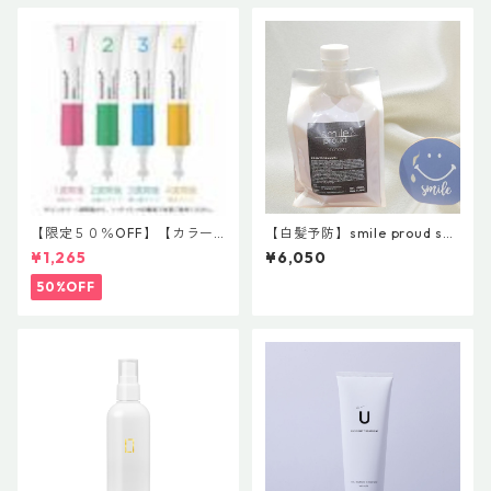
【限定５０％OFF】【カラー
【白髪予防】smile proud sha
ヘアにおすすめ】ウエラ カ
mpoo 1000ml スマイルプ
¥1,265
¥6,050
ラーモーション+ 4ウィーク プ
ラウドシャンプー【スマイル
ログラム 20ml×４ ￥2,530円
ブランド第４世代】 ￥6050
50%OFF