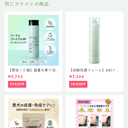
同じカテゴリの商品
【限定１０個】猛暑を乗り切
【炭酸洗顔フォーム】AXIフォ
る！サロン品質の極上クール
ームマスク RF-a 230ｇ Ａ
¥3,762
¥3,366
体験「フーチェ プレミアムAR
価 3,740円（本体価格 3,400
クールシャンプー 300ml」
円）
10%OFF
10%OFF