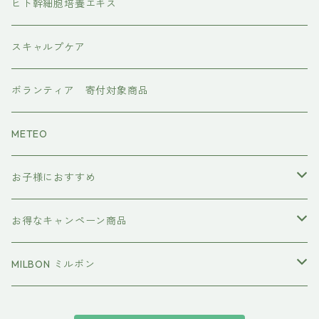
水素トリートメント
ヘアアイロン
ヒト幹細胞培養エキス
マグネット
プレックスケア
ドライヤー
スキャルプケア
ワンダム
CMCケア
ボランティア 寄付対象商品
METEO
お子様におすすめ
イクエイブ キッズ プリンセス
お得なキャンペーン商品
おすすめセット
MILBON ミルボン
エルジューダ