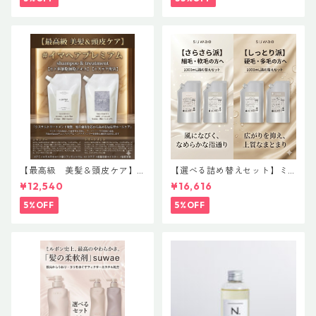
【最高級 美髪＆頭皮ケア】
【選べる詰め替えセット】ミ
＃イマヘアプレミアムshampo
ルボン 新ブランド「suwae
¥12,540
¥16,616
o＆treatment【ヒト幹細胞細
（スワエ）」｜リラクシング
胞エキス】【トステア配合】
シャンプー 1000mL ￥7,590
5%OFF
5%OFF
＋ トリートメント 1000g￥9,
900（髪の柔軟剤／うねりケ
ア）