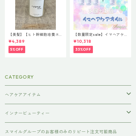
【美髪】【ヒト幹細胞培養エ
【数量限定sale】イマヘアケ
キス】イマヘアプレミアムシ
アオイル３＋１ キャンペー
¥4,389
¥10,318
ャンプー２７５ml ボトル
ン 今だけまとめ買い 4個セ
ット
5%OFF
33%OFF
CATEGORY
ヘアケアアイテム
シャンプー
インナービューティー
#イマヘア
トリートメント ヘアマスク（インバス）
あおつぶ
スマイルグループのお客様のみのリピート注文可能商品