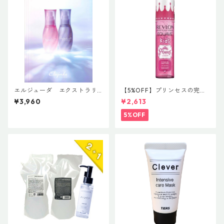
エルジューダ エクストラリ
【5%OFF】プリンセスの完璧
ペア 「EXTRA REPAIR SERU
ヘアケア 【レブロン プロフ
¥3,960
¥2,613
M」＆「EXTRA REPAIR MILK
ェッショナル イクエイブ キッ
Y SERUM」
ズ プリンセスルックディタン
5%OFF
グリング コンディショナー】