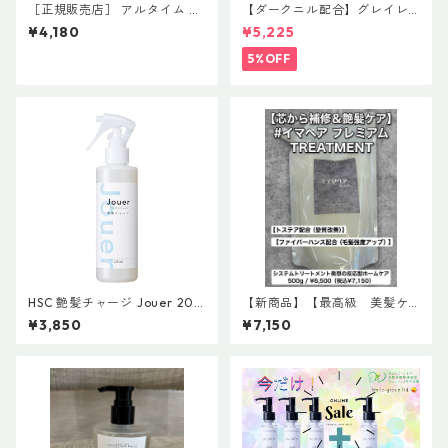
［正規販売店］ アルタイム R
【ダークニル配合】グレイレ
M ナイトトリートメント 95m
ス ヘア＆スキャルプ コンセン
¥4,180
¥5,225
L
トレイト(頭皮養毛料) NET 10
0mL ¥5,500(税込)
5%OFF
HSC 艶髪チャージ Jouer 200
【新商品】【最高級 美髪ケ
mL ＆ HSC 艶髪チャージ M
ア】＃イマヘアプレミアムtre
¥3,850
¥7,150
ou 200mL
atment【トステア配合】