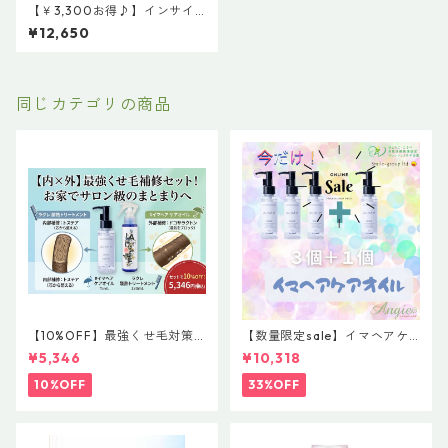
【￥3,300お得♪】インサイ
ドクア たっぷり使える1000
¥12,650
ml（1L）お得な大容量サイ
ズ：12,650円（税込）（フォ
ーマー容器に入った便利な100
mlボトル：3,300円をプレゼ
ント）
同じカテゴリの商品
【10%OFF】最強くせ毛対策
【数量限定sale】イマヘアケ
セット！内部×外部のW補修
アオイル３＋１ キャンペー
¥5,346
¥10,318
（ラクレ酸熱トリートメント
ン 今だけまとめ買い 4個セ
＆#イマヘア ケアオイル）
ット
10%OFF
33%OFF