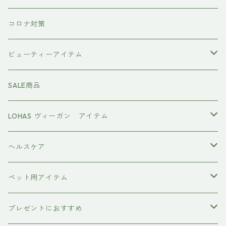
the u （bihatsu）
流さないトリートメント（アウトバス）
コロナ対策
スマイルシャンプー
#イマヘア
ビューティーアイテム
ファーストモアシリーズ
頭皮ケアアイテム
MTG REFA
SALE商品
ハホニコ レブリ レブリン酸ケア
強髪
スタイリング剤
ヤーマン YAMAN
LOHAS ヴィーガン アイテム
カラーシャンプー
ダークニル
N .（エヌドット）
塩基性カラー剤
美容液
ヴィーガン認証
ヘルスケア
インプライム
クロマID
オールインワンジェル
ボディソープ
エイジングケア
ペット用アイテム
ETORAS
洗顔料
犬用シャンプー
プレゼントにおすすめ