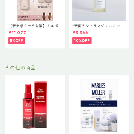
【新発想くせ毛対策】ミルボ
“新商品シトラスジャスミン入
ン 新ブランド「suwae（スワ
荷” N. ポリッシュオイル NE
¥11,077
¥3,366
エ）」ボトルサイズ選べるセ
T.150ml 定価3400円（税込37
ット｜リラクシングシャンプ
40円）
5%OFF
10%OFF
ー 500mL ＋ トリートメント
500g（髪の柔軟剤／うねりケ
ア）
その他の商品