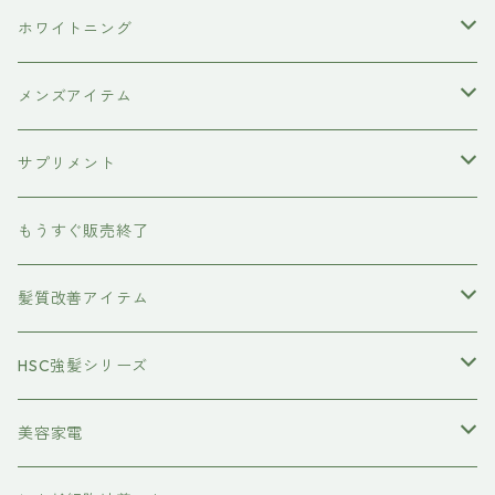
hairU
炭酸洗顔フォーム
ペット用ブラシ
男性にプレゼント
ホワイトニング
XFLEEK エクスフリーク
サプリメント
女性にプレゼント
歯磨き粉
メンズアイテム
ボディケア
サプリメント
除毛クリーム
育毛ケア
犬用
もうすぐ販売終了
養毛剤
フェイスケア
髪質改善アイテム
トステアケア
HSC強髪シリーズ
レブリン酸ケア
アイラッシュ
美容家電