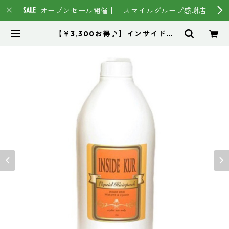
オープンセール開催中 スマイルグループ感謝店
【￥3,300お得♪】インサイドク
ア たっぷり使える1000ml（1L）
お得な大容量サイズ：12,650円
（税込）（フォーマー容器に入った
便利な100mlボトル：3,300円をプ
レゼント） | スマイルグループ通販
ページ #イマヘア HSC強髪 トス
テア