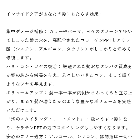
インサイドクアがあなたの髪にもたらす効果：
集中ダメージ補修： カラーやパーマ、日々のダメージで空い
てしまった髪の穴を、高配合されたコラーゲンPPTとアミノ
酸（シスチン、アルギニン、タウリン）がしっかりと埋めて
修復します。
ハリ・コシ・ツヤの復活： 厳選された贅沢なタンパク質成分
が髪の芯から栄養を与え、若々しいハリとコシ、そして輝く
ようなツヤを与えます。
ボリュームアップ： 髪一本一本が内側からふっくらと立ち上
がり、まるで髪が増えたかのような豊かなボリュームを実感
いただけます。
「泡のスタイリングトリートメント」： 扱いやすい髪にな
り、ケラチンPPTの力でスタイリングもしやすくなります。
安心のフリー処方： アルコール、シリコン、鉱物油は一切不