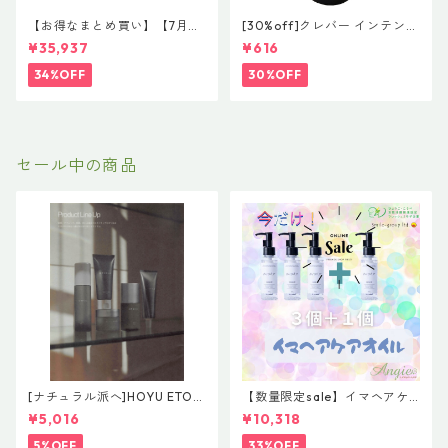
【お得なまとめ買い】【7月末
[30%off]クレバー インテンシ
まで限定】驚愕の2+1企画！#
ブ ケア マスク 30g 希望小売
¥35,937
¥616
イマヘア 贅沢コンプリートセ
価格 ¥800 (税抜)
ット 「今の髪が、一番好きに
34%OFF
30%OFF
なる。」
セール中の商品
[ナチュラル派へ]HOYU ETOR
【数量限定sale】イマヘアケ
AS【Effortless Line】レアバ
アオイル３＋１ キャンペー
¥5,016
¥10,318
ーム＆グレイズオイルセット
ン 今だけまとめ買い 4個セ
ット
5%OFF
33%OFF