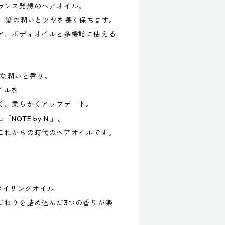
ランス発想のヘアオイル。
し、髪の潤いとツヤを長く保ちます。
ア、ボディオイルと多機能に使える
質な潤いと香り。
イルを
く、柔らかくアップデート。
OTE by N.」。
これからの時代のヘアオイルです。
スタイリングオイル
だわりを詰め込んだ3つの香りが楽
。