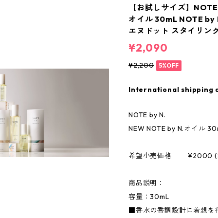
【お試しサイズ】NOTE by 
オイル 30mL NOTE by 
エヌドット スタイリン
¥2,090
¥2,200
5%OFF
International shipping 
NOTE by N.
NEW NOTE by N.オイル 30
希望小売価格 ¥2000 (
商品説明：
容量：30mL
■香水の香調設計に着想を