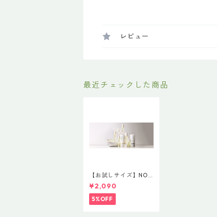
レビュー
最近チェックした商品
【お試しサイズ】NOT
E by N. 30ml NEW N
¥2,090
OTE by N.オイル 30m
L NOTE by N. STYLIN
5%OFF
G OIL ノート バイ エ
ヌドット スタイリング