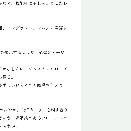
続など、機能性にもしっかりこだわ
湿、フレグランス、マルチに活躍す
光”を想起するような、心煌めく華や
らかな甘さに、ジャスミンやローズ
ち昇る。
みずしいひらめきと躍動を与えま
たおやか。“水”のように心潤す香り
やかさに透明感のあるフローラルや
スを表現。