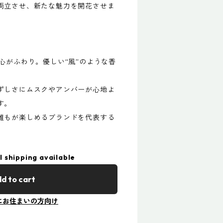
両立させ、新たな魅力を開花させま
心がふわり。優しい“風”のような香
ずしさにムスクやアンバーが心地よ
す。
誰もが楽しめるブランドを代表する
l shipping available
d to cart
にお住まいの方向け